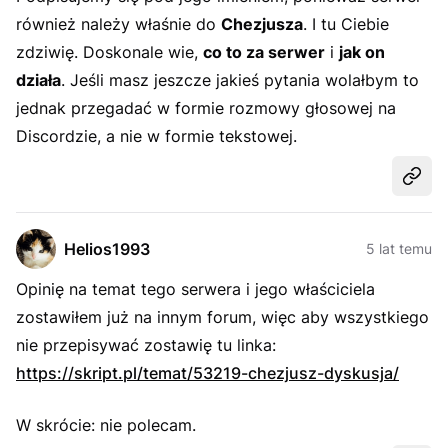
również należy właśnie do
Chezjusza
. I tu Ciebie
zdziwię. Doskonale wie,
co to za serwer
i
jak on
działa
. Jeśli masz jeszcze jakieś pytania wolałbym to
jednak przegadać w formie rozmowy głosowej na
Discordzie, a nie w formie tekstowej.
Udost
Helios1993
5 lat temu
Opinię na temat tego serwera i jego właściciela
zostawiłem już na innym forum, więc aby wszystkiego
nie przepisywać zostawię tu linka:
https://skript.pl/temat/53219-chezjusz-dyskusja/
W skrócie: nie polecam.