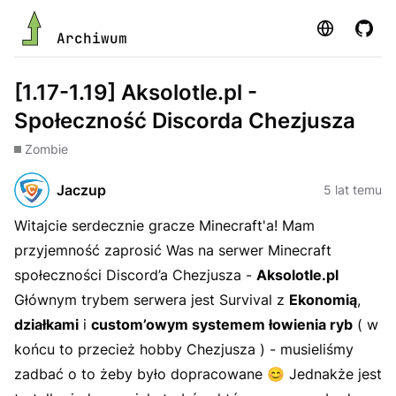
Strona
GitHu
Archiwum
[1.17-1.19] Aksolotle.pl -
Społeczność Discorda Chezjusza
Zombie
Jaczup
5 lat temu
Witajcie serdecznie gracze Minecraft'a! Mam
przyjemność zaprosić Was na serwer Minecraft
społeczności Discord’a Chezjusza -
Aksolotle.pl
Głównym trybem serwera jest Survival z
Ekonomią
,
działkami
i
custom’owym systemem łowienia ryb
( w
końcu to przecież hobby Chezjusza ) - musieliśmy
zadbać o to żeby było dopracowane 😊 Jednakże jest