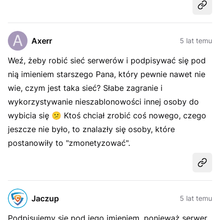
Udost
Axerr
5 lat temu
Weź, żeby robić sieć serwerów i podpisywać się pod
nią imieniem starszego Pana, który pewnie nawet nie
wie, czym jest taka sieć? Słabe zagranie i
wykorzystywanie nieszablonowości innej osoby do
wybicia się
😕
Ktoś chciał zrobić coś nowego, czego
jeszcze nie było, to znalazły się osoby, które
postanowiły to "zmonetyzować".
Udost
Jaczup
5 lat temu
Podpisujemy się pod jego imieniem, ponieważ serwer