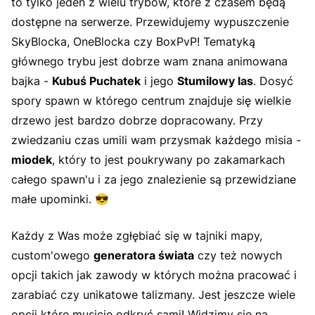
to tylko jeden z wielu trybów, które z czasem będą
dostępne na serwerze. Przewidujemy wypuszczenie
SkyBlocka, OneBlocka czy BoxPvP! Tematyką
głównego trybu jest dobrze wam znana animowana
bajka -
Kubuś Puchatek
i jego
Stumilowy las
. Dosyć
spory spawn w którego centrum znajduje się wielkie
drzewo jest bardzo dobrze dopracowany. Przy
zwiedzaniu czas umili wam przysmak każdego misia -
miodek
, który to jest poukrywany po zakamarkach
całego spawn'u i za jego znalezienie są przewidziane
małe upominki. 😎
Każdy z Was może zgłębiać się w tajniki mapy,
custom'owego
generatora świata
czy też nowych
opcji takich jak zawody w których można pracować i
zarabiać czy unikatowe talizmany. Jest jeszcze wiele
opcji które musicie odkryć sami! Widzimy się na