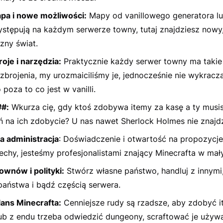
a i nowe możliwości:
Mapy od vanillowego generatora lu
ystępują na każdym serwerze towny, tutaj znajdziesz nowy
zny świat.
oje i narzędzia:
Praktycznie każdy serwer towny ma taki
zbrojenia, my urozmaiciliśmy je, jednocześnie nie wykracz
poza to co jest w vanilli.
#:
Wkurza cię, gdy ktoś zdobywa itemy za kasę a ty musi
ń na ich zdobycie? U nas nawet Sherlock Holmes nie znajd
a administracja
: Doświadczenie i otwartość na propozycje
chy, jesteśmy profesjonalistami znający Minecrafta w mał
ownów i polityki:
Stwórz własne państwo, handluj z innymi
państwa i bądź częścią serwera.
ans Minecrafta:
Cenniejsze rudy są rzadsze, aby zdobyć i
lub z endu trzeba odwiedzić dungeony, scraftować je używ