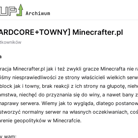
Archiwum
HARDCORE+TOWNY] Minecrafter.pl
ytkowników
a
racja Minecrafter.pl jak i też zwykli gracze Minecrafta nie r
śmy niesprawiedliwości ze strony właścicieli wielkich ser
yblock jak i towny, brak reakcji z ich strony na głupotę, ni
łamstwa, niechęć do przyznania się do winy, a nawet bany 
naprawy serwera. Wiemy jak to wygląda, dlatego postanow
i stworzyć normalny serwer na własnych oczekiwaniach, co
renie geopolityków w Minecrafcie.
my wam: