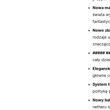
Nowa map
świata w
fantastyc
Nowe zbr
rodzaje u
znacząco 
##### ##
cały dzie
Eleganck
główne ce
System t
politykę 
Nowy bal
netheru 