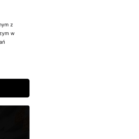
dnym z
szym w
ań