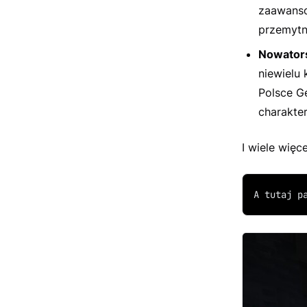
zaawanso
przemytn
Nowators
niewielu
Polsce G
charakter
I wiele więcej
A tutaj p