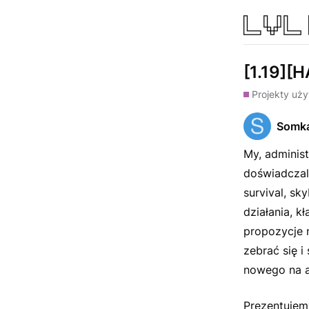
[1.19][
Projekty uż
Somk
My, administ
doświadczali
survival, sk
działania, k
propozycje 
zebrać się 
nowego na a
Prezentuje