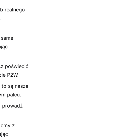
b realnego
,
e same
ając
sz poświecić
zie P2W.
 to są nasze
ym palcu.
, prowadź
temy z
ając