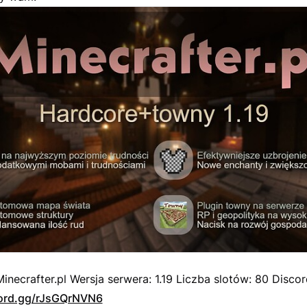
Minecrafter.pl Wersja serwera: 1.19 Liczba slotów: 80 Discor
cord.gg/rJsGQrNVN6