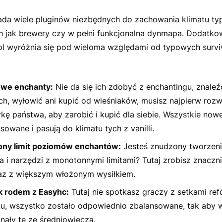
ada wiele pluginów niezbędnych do zachowania klimatu t
ch jak brewery czy w pełni funkcjonalna dynmapa. Dodatk
pl wyróżnia się pod wieloma względami od typowych surviv
we enchanty:
Nie da się ich zdobyć z enchantingu, znaleź
ch, wyłowić ani kupić od wieśniaków, musisz najpierw roz
kę państwa, aby zarobić i kupić dla siebie. Wszystkie now
sowane i pasują do klimatu tych z vanilli.
ny limit poziomów enchantów:
Jesteś znudzony tworzen
a i narzędzi z monotonnymi limitami? Tutaj zrobisz znaczn
az z większym włożonym wysiłkiem.
k rodem z Easyhc:
Tutaj nie spotkasz graczy z setkami ref
u, wszystko zostało odpowiednio zbalansowane, tak aby w
nały te ze średniowiecza.