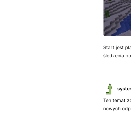
Start jest 
śledzenia p
syste
Ten temat z
nowych odpo