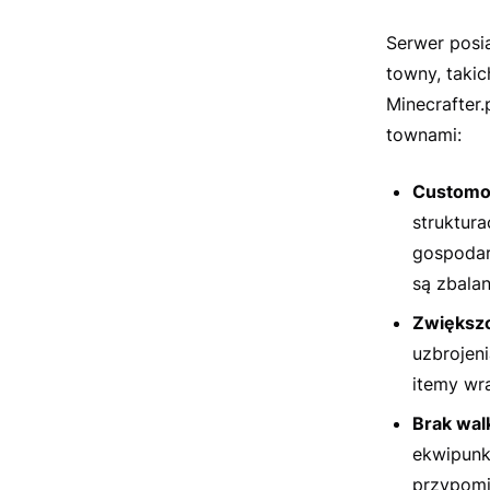
Serwer posi
towny, taki
Minecrafter.
townami:
Customo
struktura
gospodar
są zbalan
Zwiększo
uzbrojeni
itemy wr
Brak wal
ekwipunk
przypomi