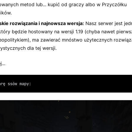
wanych metod lub... kupić od graczy albo w Przyczółku
ików.
kie rozwiązania i najnowsza wersja:
Nasz serwer jest je
 który będzie hostowany na wersji 1.19 (chyba nawet pierw
eopolitykiem), ma zawierać mnóstwo użytecznych rozwiąz
ystycznych dla tej wersji.
...
arę ssów mapy: