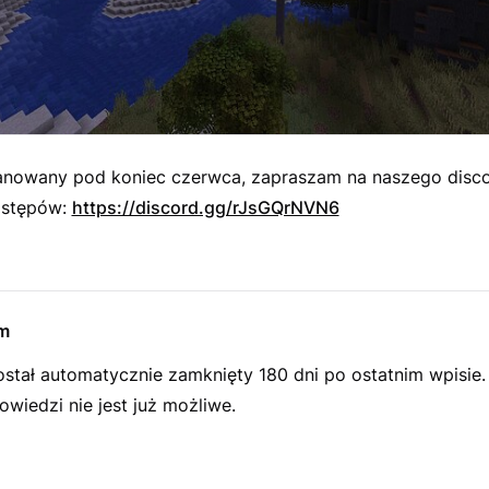
planowany pod koniec czerwca, zapraszam na naszego disc
ostępów:
https://discord.gg/rJsGQrNVN6
m
ostał automatycznie zamknięty 180 dni po ostatnim wpisie.
wiedzi nie jest już możliwe.