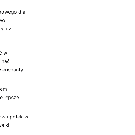
ypowego dla
owo
ali z
ć w
winąć
e enchanty
iem
ie lepsze
ów i potek w
alki