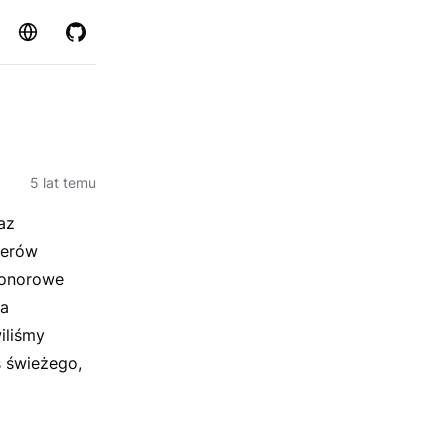
Strona
GitHub
5 lat temu
az
werów
ehonorowe
za
iliśmy
ś świeżego,