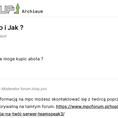
Archiwum
 i Jak ?
abot
ie moge kupic abota ?
e
Moderator forum.lvlup.pro
nformacją na mpc możesz skontaktować się z twórcą popr
prywatną na tamtym forum.
https://www.mpcforum.pl/top
cja-na-twój-serwer-teamspeak3/