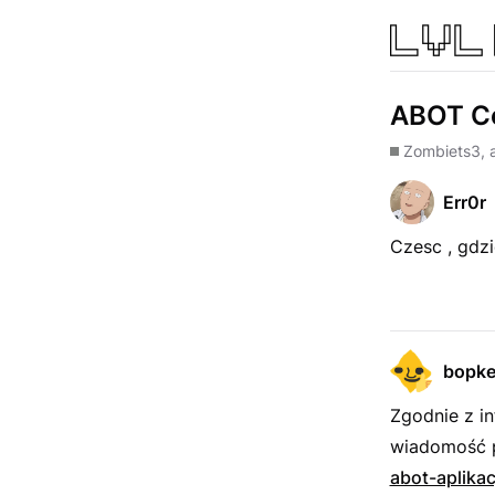
ABOT Co
Zombie
ts3, 
Err0r
Czesc , gdz
bopk
Zgodnie z i
wiadomość 
abot-aplika