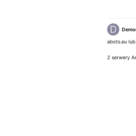
Demo
abots.eu lub 
2 serwery A