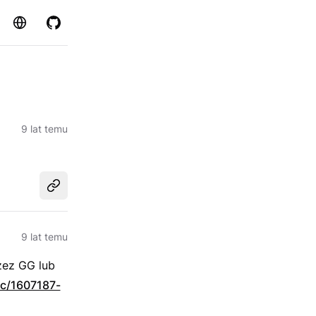
Strona
GitHub
9 lat temu
Udostępnij
9 lat temu
zez GG lub
ic/1607187-