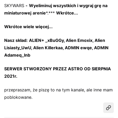
SKYWARS
-
Wyeliminuj wszystkich i wygraj grę na
miniaturowej
arenie
*.***
Wkrótce...
Wkrótce wiele więcej...
Nasz skład:
ALIEN+ _xBuGGy, Alien Emoxix, Alien
Lisiasty_UwU, Alien Killerkaa, ADMIN ewqe, ADMIN
Adameq_lnb
SERWER STWORZONY PRZEZ ASTRO OD SIERPNIA
2021r.
przepraszam, że piszę to na tym kanale, ale inne mam
poblokowane.
Udost