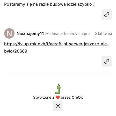
Postaramy się na razie budowa idzie szybko :)
Udost
Nieznajomy11
5 lat temu
Moderator forum.lvlup.pro
https://lvlup.rok.ovh/t/acraft-pl-serwer-jeszcze-nie-
bylo/20689
Udost
Stworzone z ❤️ przez
OreQr
.
Przełącz motyw