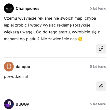
Championes
5 lat temu
Czemu wysyłacie reklame nie swoich map, chyba
lepiej zrobić i wtedy wysłać reklamę (przykuje
większą uwagę). Co do tego startu, wyrobicie się z
mapami do piątku? Nie zawiedźcie nas
😔
Udost
danqoo
5 lat temu
powodzenia!
Udost
BuGGy
5 lat temu