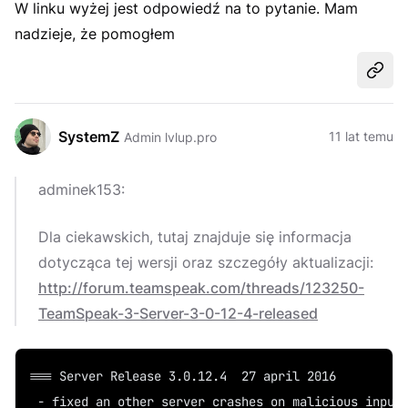
W linku wyżej jest odpowiedź na to pytanie. Mam
nadzieje, że pomogłem
Udost
SystemZ
11 lat temu
Admin lvlup.pro
adminek153:
Dla ciekawskich, tutaj znajduje się informacja
dotycząca tej wersji oraz szczegóły aktualizacji:
http://forum.teamspeak.com/threads/123250-
TeamSpeak-3-Server-3-0-12-4-released
=== Server Release 3.0.12.4  27 april 2016
 - fixed an other server crashes on malicious input