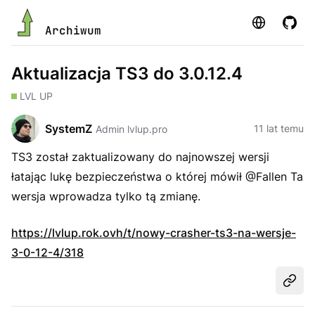
Strona
GitHu
Archiwum
Aktualizacja TS3 do 3.0.12.4
LVL UP
SystemZ
11 lat temu
Admin lvlup.pro
TS3 został zaktualizowany do najnowszej wersji
łatając lukę bezpieczeństwa o której mówił @Fallen Ta
wersja wprowadza tylko tą zmianę.
https://lvlup.rok.ovh/t/nowy-crasher-ts3-na-wersje-
3-0-12-4/318
Udost