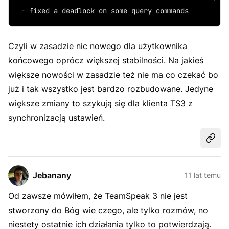
 - fixed a deadlock on some query commands
Czyli w zasadzie nic nowego dla użytkownika
końcowego oprócz większej stabilności. Na jakieś
większe nowości w zasadzie też nie ma co czekać bo
już i tak wszystko jest bardzo rozbudowane. Jedyne
większe zmiany to szykują się dla klienta TS3 z
synchronizacją ustawień.
Udost
Jebanany
11 lat temu
Od zawsze mówiłem, że TeamSpeak 3 nie jest
stworzony do Bóg wie czego, ale tylko rozmów, no
niestety ostatnie ich działania tylko to potwierdzają.