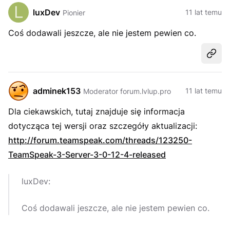
luxDev
11 lat temu
Pionier
Coś dodawali jeszcze, ale nie jestem pewien co.
Udost
adminek153
11 lat temu
Moderator forum.lvlup.pro
Dla ciekawskich, tutaj znajduje się informacja
dotycząca tej wersji oraz szczegóły aktualizacji:
http://forum.teamspeak.com/threads/123250-
TeamSpeak-3-Server-3-0-12-4-released
luxDev:
Coś dodawali jeszcze, ale nie jestem pewien co.