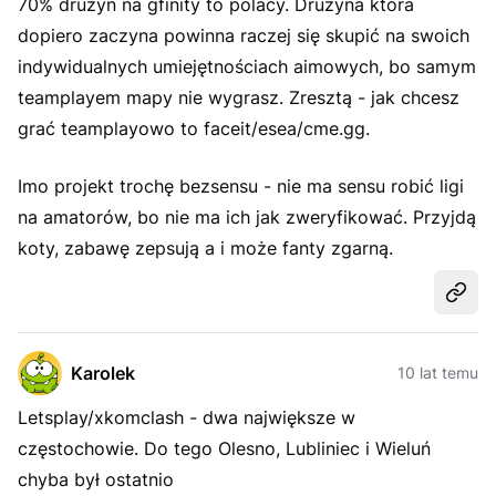
70% drużyn na gfinity to polacy. Drużyna która
dopiero zaczyna powinna raczej się skupić na swoich
indywidualnych umiejętnościach aimowych, bo samym
teamplayem mapy nie wygrasz. Zresztą - jak chcesz
grać teamplayowo to faceit/esea/cme.gg.
Imo projekt trochę bezsensu - nie ma sensu robić ligi
na amatorów, bo nie ma ich jak zweryfikować. Przyjdą
koty, zabawę zepsują a i może fanty zgarną.
Udost
Karolek
10 lat temu
Letsplay/xkomclash - dwa największe w
częstochowie. Do tego Olesno, Lubliniec i Wieluń
chyba był ostatnio