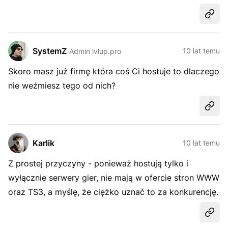
Udost
SystemZ
10 lat temu
Admin lvlup.pro
Skoro masz już firmę która coś Ci hostuje to dlaczego
nie weźmiesz tego od nich?
Udost
Karlik
10 lat temu
Z prostej przyczyny - ponieważ hostują tylko i
wyłącznie serwery gier, nie mają w ofercie stron WWW
oraz TS3, a myślę, że ciężko uznać to za konkurencję.
Udost