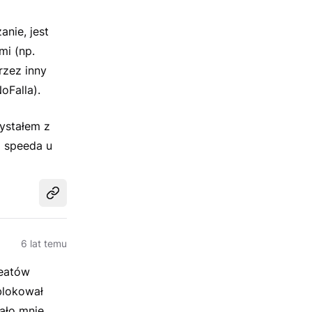
anie, jest
mi (np.
rzez inny
oFalla).
ystałem z
o speeda u
Udostępnij
6 lat temu
heatów
blokował
ało mnie