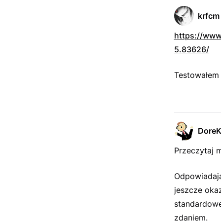
krfcm
https://www
5.83626/
Testowałem d
Dore
Przeczytaj 
Odpowiadają
jeszcze okaz
standardowe
zdaniem.