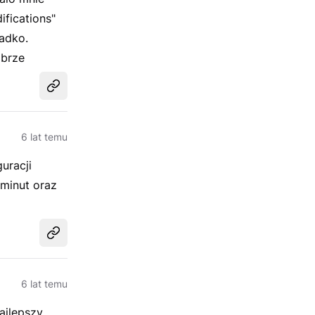
ifications"
zadko.
obrze
Udostępnij
6 lat temu
uracji
minut oraz
Udostępnij
6 lat temu
ajlepszy.