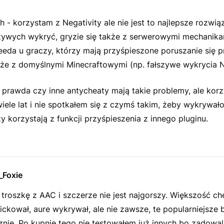
- korzystam z Negativity ale nie jest to najlepsze rozwiąz
zywych wykryć, gryzie się także z serwerowymi mechanika
eda u graczy, którzy mają przyśpieszone poruszanie się p
kże z domyślnymi Minecraftowymi (np. fałszywe wykrycia N
 prawda czy inne antycheaty mają takie problemy, ale korz
ele lat i nie spotkałem się z czymś takim, żeby wykrywał
y korzystają z funkcji przyśpieszenia z innego pluginu.
_Foxie
troszkę z AAC i szczerze nie jest najgorszy. Większość c
ickował, aure wykrywał, ale nie zawsze, te popularniejsze 
znie. Po kupnie tego nie testowałem już innych bo zadowal