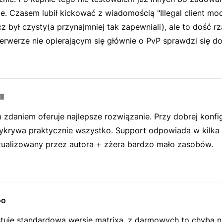
ie. Czasem lubił kickować z wiadomością "Illegal client mod
z był czysty(a przynajmniej tak zapewniali), ale to dość r
erwerze nie opierającym się głównie o PvP sprawdzi się d
l
zdaniem oferuje najlepsze rozwiązanie. Przy dobrej konfig
krywa praktycznie wszystko. Support odpowiada w kilka 
ktualizowany przez autora + zżera bardzo mało zasobów.
oo
stuje standardową wersje matrixa, z darmowych to chyba n