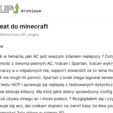
Archiwum
eat do minecraft
oblemy
minecraft, pluginy
oo
ak w temacie, jaki AC jest waszym zdaniem najlepszy ? Do
zność z dwoma płatnym AC, Vulcan i Spartan, Vulcan wykr
raczy a u odpalonych nie, support stwierdzil ze to wina m
4 nie mogli mi pomóć. Spartan z kolei mega lagował serwer
testu NCP i sprawuje się najlepiej z testowanych dotychcz
ie blokuje killaury. Ma ktoś jakiś dobry sprawdzony confi
oś używa innego ac i moze polecic ? Rozglądałem się i cz
wuje się acc, ale czekam dopiero na zwrot kasy za dwa po
amrażać 3cią stówe w ciemno XD