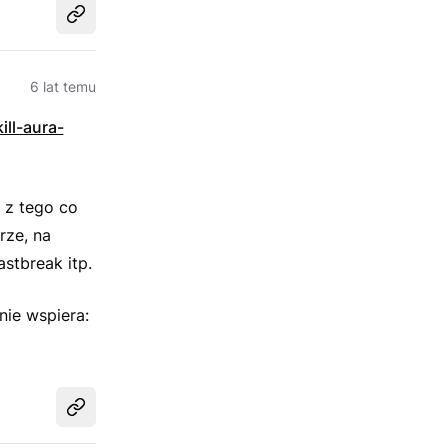
Udostępnij
6 lat temu
ll-aura-
, z tego co
rze, na
astbreak itp.
ie wspiera:
Udostępnij