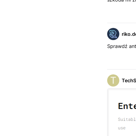
riko.d
Sprawdź an
TechS