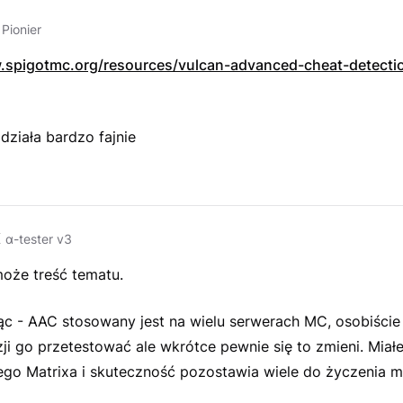
Pionier
.spigotmc.org/resources/vulcan-advanced-cheat-detectio
ziała bardzo fajnie
K
α-tester v3
może treść tematu.
c - AAC stosowany jest na wielu serwerach MC, osobiście
ji go przetestować ale wkrótce pewnie się to zmieni. Miał
go Matrixa i skuteczność pozostawia wiele do życzenia 