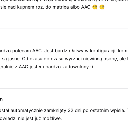
sie nad kupnem roz. do matrixa albo AAC
🧐
🧐
ardzo polecam AAC. Jest bardzo łatwy w konfiguracji, komu
 są jasne. Od czasu do czasu wyrzuci niewinną osobę, ale
eralnie z AAC jestem bardzo zadowolony :)
m
ostał automatycznie zamknięty 32 dni po ostatnim wpisie.
wiedzi nie jest już możliwe.