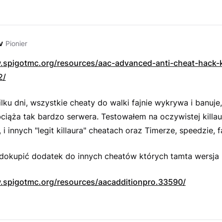
v
Pionier
.spigotmc.org/resources/aac-advanced-anti-cheat-hack-ki
2/
ilku dni, wszystkie cheaty do walki fajnie wykrywa i banuje
ciąża tak bardzo serwera. Testowałem na oczywistej killau
 i innych "legit killaura" cheatach oraz Timerze, speedzie, f
dokupić dodatek do innych cheatów których tamta wersja n
.spigotmc.org/resources/aacadditionpro.33590/