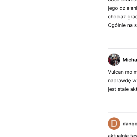
jego działan
chociaż grac
Ogólnie na s
Michal
Vulcan moim 
naprawdę wy
jest stale a
danq
aktualnie te