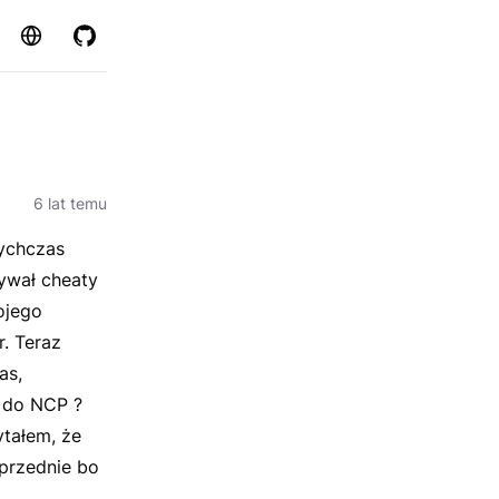
Strona
GitHub
6 lat temu
tychczas
ywał cheaty
ojego
. Teraz
as,
g do NCP ?
ytałem, że
przednie bo