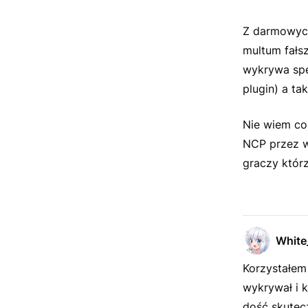
Z darmowych 
multum fałs
wykrywa spe
plugin) a ta
Nie wiem co
NCP przez wi
graczy którz
White
Korzystałem 
wykrywał i k
dość skutec