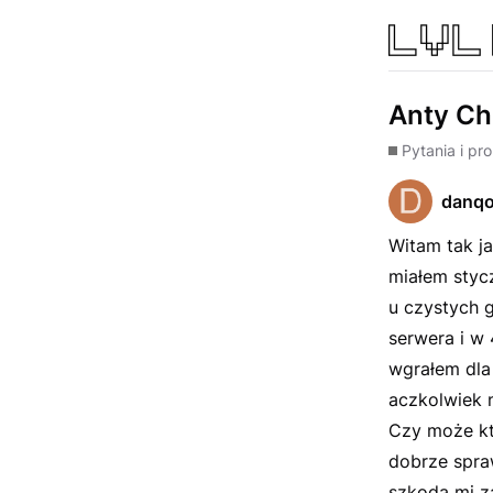
Anty Ch
Pytania i pr
danq
Witam tak j
miałem styc
u czystych g
serwera i w 
wgrałem dla 
aczkolwiek n
Czy może kt
dobrze spra
szkoda mi z