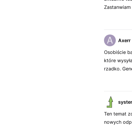
Zastanwiam 
Axerr
Osobiście b
które wysyła
rzadko. Gen
syste
Ten temat z
nowych odpo