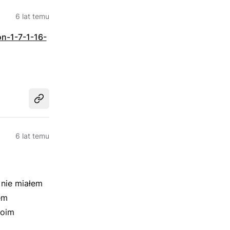
6 lat temu
n-1-7-1-16-
Udostępnij
6 lat temu
 nie miałem
em
moim