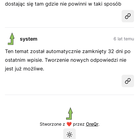
dostając się tam gdzie nie powinni w taki sposób
Udost
system
6 lat temu
Ten temat został automatycznie zamknięty 32 dni po
ostatnim wpisie. Tworzenie nowych odpowiedzi nie
jest już możliwe.
Udost
Stworzone z ❤️ przez
OreQr
.
Przełącz motyw