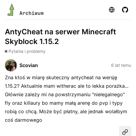
Strona
GitHu
Archiwum
AntyCheat na serwer Minecraft
Skyblock 1.15.2
Pytania i problemy
Scovian
6 lat temu
Zna ktoś w miarę skuteczny antycheat na wersję
1.15.2? Aktualnie mam witherac ale to lekka porażka...
Głównie zależy mi na powstrzymaniu "nielegalnego"
fly oraz killaury bo mamy małą arenę do pvp i typy
robią co chcą. Może być płatny, ale jednak wolałbym
coś darmowego
Udost