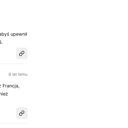
abyś upewnił
ś.
Udostępnij
8 lat temu
 Francja,
nież
Udostępnij