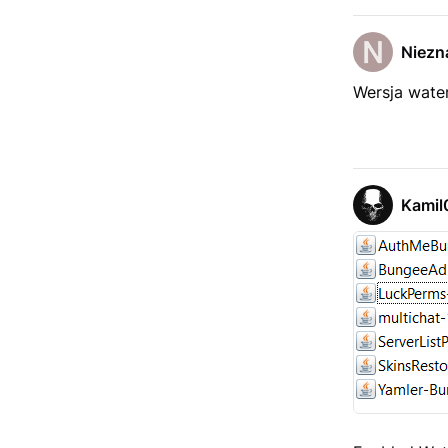
Niezn
Wersja water
Kamil