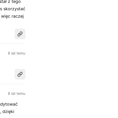
tał z tego
s skorzystać
więc raczej
Udostępnij
8 lat temu
Udostępnij
8 lat temu
 edytować
 dzięki