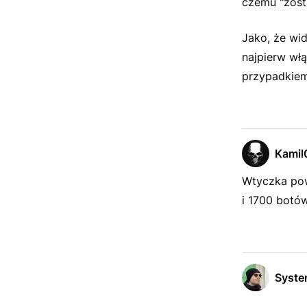
czemu "zost
Jako, że wi
najpierw włą
przypadkiem 
Kamil
Wtyczka pow
i 1700 botó
Syst