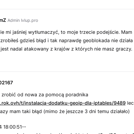
emZ
Admin lvlup.pro
e mi jaśniej wytłumaczyć, to moje trzecie podejście. Mam
zrobiłeś gdzieś błąd i tak naprawdę geoblokada nie działa
 jest nadal atakowany z krajów z których nie masz graczy.
02167
zrobić od nowa za pomocą poradnika
p.rok.ovh/t/instalacja-dodatku-geoip-dla-iptables/9489
lec
azy mam taki błąd (mimo że jeszcze 3 dni temu działało)
 18:00:51--