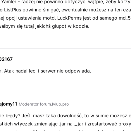
Yamler - raczej nie powinno dotyczyć, wątpie, żeby korzys
verListPlus powinno śmigać, ewentualnie możesz na ten cza
j opcji ustawienia motd. LuckPerms jest od samego md_5 
ałbym się tutaj jakichś głupot w kodzie.
02167
 Atak nadal leci i serwer nie odpowiada.
ajomy11
Moderator forum.lvlup.pro
me błędy? Jeśli masz taka dowolność, to w sumie możesz
kich wtyczek zmieniając .jar na ._jar i zrestartować proxy,