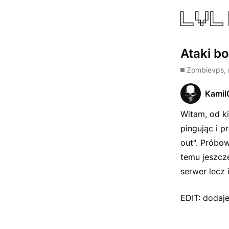
Ataki b
Zombie
vps, 
Kamil
Witam, od ki
pingując i 
out". Próbow
temu jeszcze
serwer lecz 
EDIT: dodaj