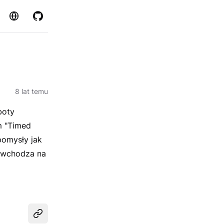
Strona
GitHub
8 lat temu
boty
m "Timed
pomysły jak
e wchodza na
Udostępnij