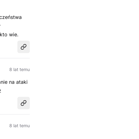
eczeństwa
y
kto wie.
Udostępnij
8 lat temu
nie na ataki
ż
Udostępnij
8 lat temu