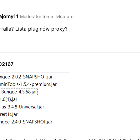
ajomy11
Moderator forum.lvlup.pro
falla? Lista pluginów proxy?
02167