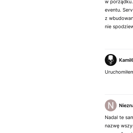
w porządku. 
eventu. Ser
z wbudowane
nie spodziew
Kamil
Uruchomiłem.
Niezn
Nadal te sa
nazwę wszyst