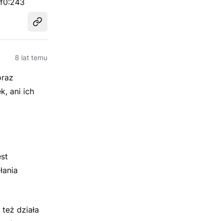
6f0:243
Udostępnij
8 lat temu
raz
k, ani ich
est
łania
też działa