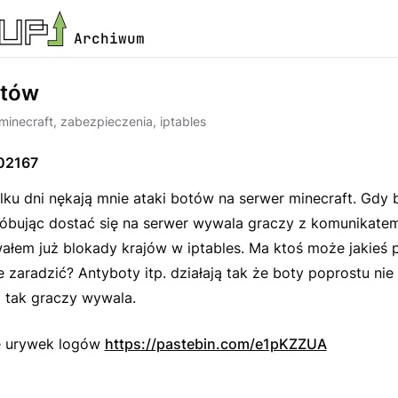
Archiwum
otów
minecraft, zabezpieczenia, iptables
02167
lku dni nękają mnie ataki botów na serwer minecraft. Gdy 
próbując dostać się na serwer wywala graczy z komunikate
ałem już blokady krajów w iptables. Ma ktoś może jakieś 
 zaradzić? Antyboty itp. działają tak że boty poprostu ni
i tak graczy wywala.
e urywek logów
https://pastebin.com/e1pKZZUA