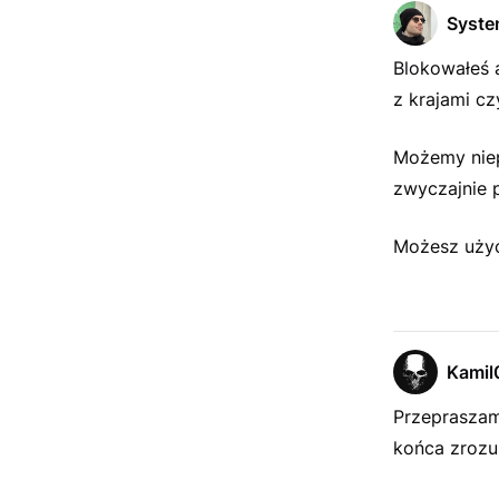
Syst
Blokowałeś a
z krajami cz
Możemy niep
zwyczajnie 
Możesz uży
Kamil
Przepraszam
końca zrozu