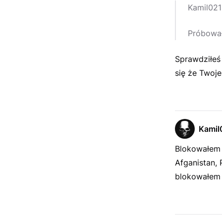
Kamil021
Próbował
Sprawdziłeś 
się że Twoje 
Kamil
Blokowałem n
Afganistan, 
blokowałem (