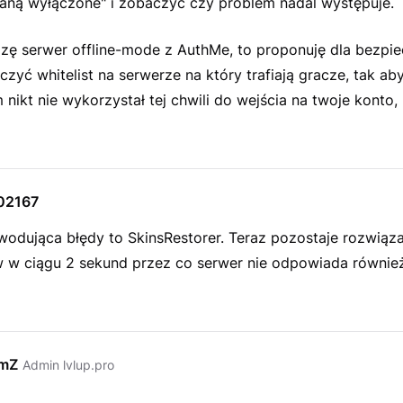
aną wyłączone" i zobaczyć czy problem nadal występuje.
dzę serwer offline-mode z AuthMe, to proponuję dla bezpi
czyć whitelist na serwerze na który trafiają gracze, tak ab
nikt nie wykorzystał tej chwili do wejścia na twoje konto, 
02167
odująca błędy to SkinsRestorer. Teraz pozostaje rozwiąza
w w ciągu 2 sekund przez co serwer nie odpowiada równie
emZ
Admin lvlup.pro