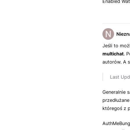
Enabled Wate
Niezn
Jeśli to mo
multichat
. 
autorów. A 
Last Upd
Generalnie s
przedłużane 
któregoś z p
AuthMeBunge