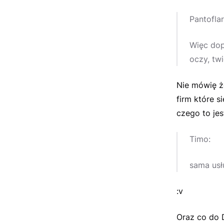
Pantoflar
Więc dop
oczy, tw
Nie mówię że
firm które s
czego to je
Timo:
sama usłu
:v
Oraz co do 