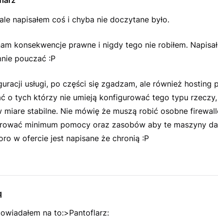
larz
ale napisałem coś i chyba nie doczytane było.
nam konsekwencje prawne i nigdy tego nie robiłem. Napisał
mnie pouczać :P
uracji usługi, po części się zgadzam, ale również hosting 
 o tych którzy nie umieją konfigurować tego typu rzeczy, 
w miare stabilne. Nie mówię że muszą robić osobne firewalle
rować minimum pomocy oraz zasobów aby te maszyny dał
oro w ofercie jest napisane że chronią :P
q
powiadałem na to:>Pantoflarz: