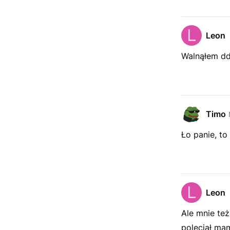
Leon
Walnąłem ddo
Timo
Ło panie, to
Leon
Ale mnie też
poleciał ma