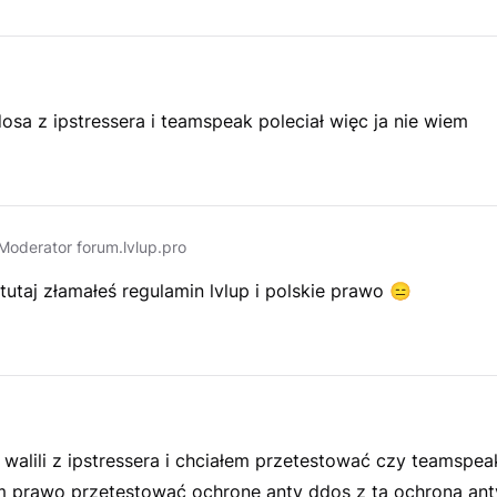
sa z ipstressera i teamspeak poleciał więc ja nie wiem
Moderator forum.lvlup.pro
 tutaj złamałeś regulamin lvlup i polskie prawo
😑
 walili z ipstressera i chciałem przetestować czy teamspeak
m prawo przetestować ochrone anty ddos z tą ochroną ant