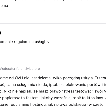
ciema
q
złamanie regulaminu usługi :v
Moderator forum.lvlup.pro
me od OVH nie jest ściemą, tylko porządną usługą. Trzeba
ać, sama usługa nic nie da, iptables, blokowanie portów i 
ć. Nikt nie napisał, że masz prawo "stress testować" swój 
y popierasz to faktem, jakoby wcześniej robił to ktoś inny. 
enie regulaminu hostingu, jak i prawa polskiego (w części 