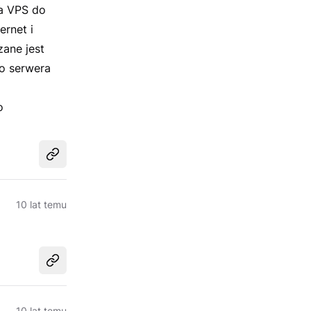
ra VPS do
ernet i
zane jest
o serwera
o
Udostępnij
10 lat temu
Udostępnij
10 lat temu