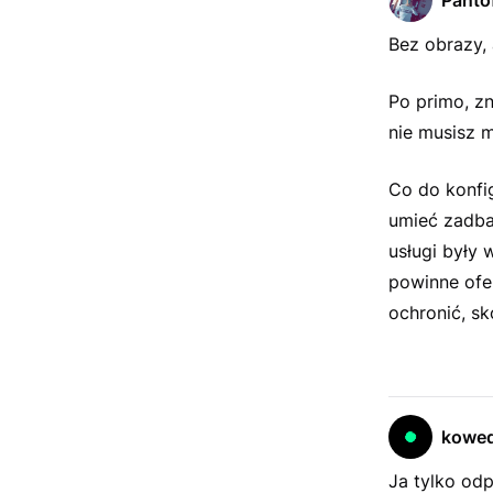
Pantof
Bez obrazy, 
Po primo, z
nie musisz 
Co do konfig
umieć zadbać
usługi były 
powinne ofe
ochronić, sk
kowe
Ja tylko od