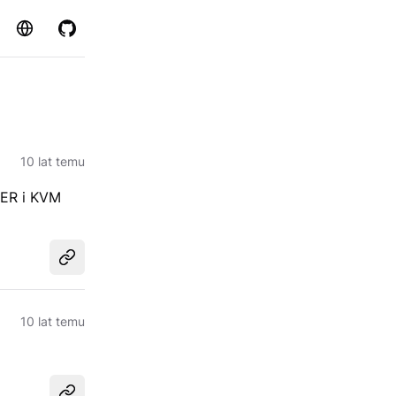
Strona
GitHub
10 lat temu
SER i KVM
Udostępnij
10 lat temu