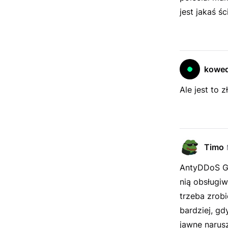
jest jakaś ś
kowe
Ale jest to 
Timo
AntyDDoS Ga
nią obsługiw
trzeba zrobi
bardziej, gd
jawne narusz