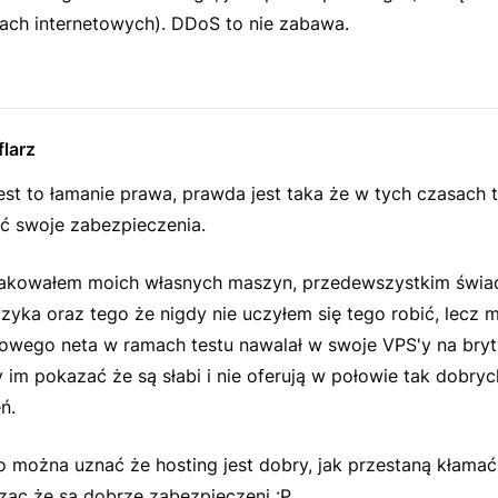
ach internetowych). DDoS to nie zabawa.
larz
 jest to łamanie prawa, prawda jest taka że w tych czasach 
ć swoje zabezpieczenia.
takowałem moich własnych maszyn, przedewszystkim świ
zyka oraz tego że nigdy nie uczyłem się tego robić, lecz
owego neta w ramach testu nawalał w swoje VPS'y na bryt
 im pokazać że są słabi i nie oferują w połowie tak dobryc
ń.
o można uznać że hosting jest dobry, jak przestaną kłama
ząc że są dobrze zabezpieczeni :P