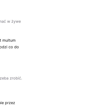
amać w żywe
st multum
hodzi co do
rzeba zrobić.
ie przez