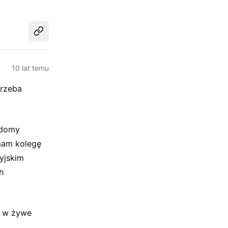
Udostępnij
10 lat temu
trzeba
adomy
 mam kolegę
yjskim
h
ć w żywe