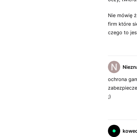
Nie mówię że
firm które s
czego to je
Niezn
ochrona gam
zabezpieczen
;)
kowe