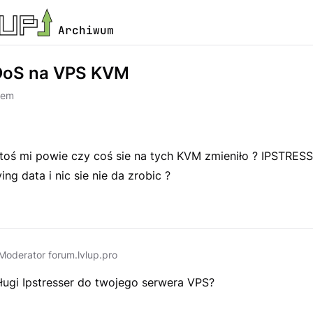
Archiwum
DoS na VPS KVM
lem
toś mi powie czy coś sie na tych KVM zmieniło ? IPSTRES
ing data i nic sie nie da zrobic ?
Moderator forum.lvlup.pro
ługi Ipstresser do twojego serwera VPS?