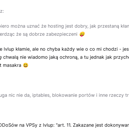
z:
iero można uznać że hosting jest dobry, jak przestaną kł
ierdząc że są dobrze zabezpieczeni
😛
 lvlup kłamie, ale no chyba każdy wie o co mi chodzi - je
ię chwalą nie wiadomo jaką ochroną, a tu jednak jak przyc
st masakra
😃
ga nic nie da, iptables, blokowanie portów i inne rzeczy t
DDoSów na VPSy z lvlup: "art. 11. Zakazane jest dokonywan