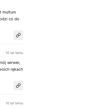
st multum
hodzi co do
Udostępnij
10 lat temu
mój serwer,
woich rękach
Udostępnij
10 lat temu