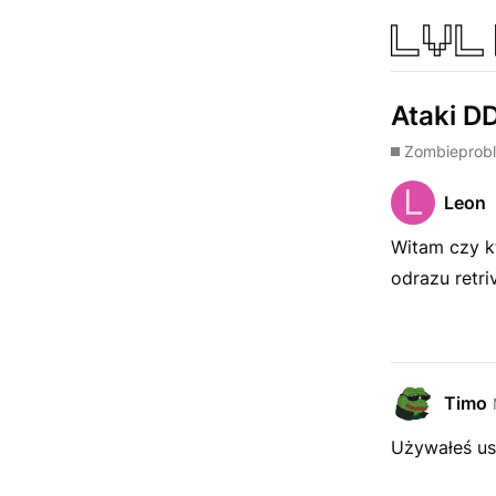
Ataki D
Zombie
prob
Leon
Witam czy k
odrazu retriv
Timo
Używałeś us