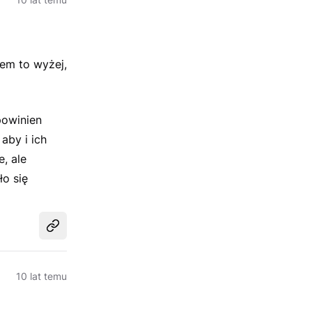
em to wyżej,
powinien
aby i ich
, ale
o się
Udostępnij
10 lat temu