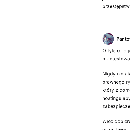
przestępstw
Pantof
O tyle o ile
przetestowa
Nigdy nie a
prawnego ry
który z dom
hostingu aby
zabezpiecze
Więc dopier
oczy, twierd