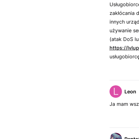
Usługobiorcę
zakłócania d
innych urząd
używanie se
(atak DoS lu
https://lvlu
usługobiorcę
Leon
Ja mam wszys