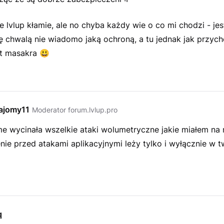
 lvlup kłamie, ale no chyba każdy wie o co mi chodzi - je
ię chwalą nie wiadomo jaką ochroną, a tu jednak jak przyc
st masakra
😃
ajomy11
Moderator forum.lvlup.pro
e wycinała wszelkie ataki wolumetryczne jakie miałem na 
ie przed atakami aplikacyjnymi leży tylko i wyłącznie w t
q