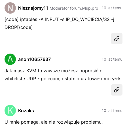
Nieznajomy11
10 lat temu
Moderator forum.lvlup.pro
[code] iptables -A INPUT -s IP_DO_WYCIECIA/32 -j
DROP[/code]
Udost
anon10657637
10 lat temu
Jak masz KVM to zawsze możesz poprosić o
whiteliste UDP - polecam, ostatnio uratowało mi tyłek.
Udost
Kozaks
10 lat temu
U mnie pomaga, ale nie rozwiązuje problemu.