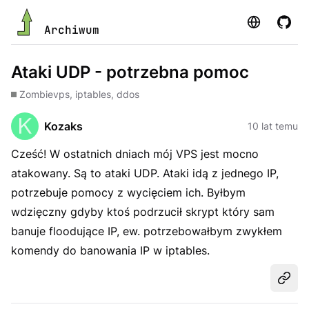
Strona
GitHu
Archiwum
Ataki UDP - potrzebna pomoc
Zombie
vps, iptables, ddos
Kozaks
10 lat temu
Cześć! W ostatnich dniach mój VPS jest mocno
atakowany. Są to ataki UDP. Ataki idą z jednego IP,
potrzebuje pomocy z wycięciem ich. Byłbym
wdzięczny gdyby ktoś podrzucił skrypt który sam
banuje floodujące IP, ew. potrzebowałbym zwykłem
komendy do banowania IP w iptables.
Udost