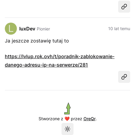
Udost
luxDev
10 lat temu
Pionier
Ja jeszcze zostawię tutaj to
https://lvlup.rok.ovh/t/poradnik-zablokowanie-
danego-adresu-ip-na-serwerze/281
Udost
Stworzone z ❤️ przez
OreQr
.
Przełącz motyw