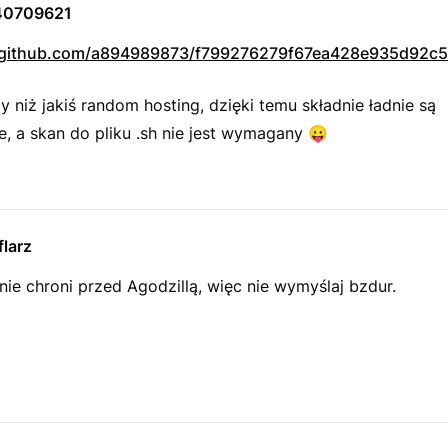
40709621
st.github.com/a894989873/f799276279f67ea428e935d92c
y niż jakiś random hosting, dzięki temu składnie ładnie są
, a skan do pliku .sh nie jest wymagany
😛
larz
 nie chroni przed Agodzillą, więc nie wymyślaj bzdur.