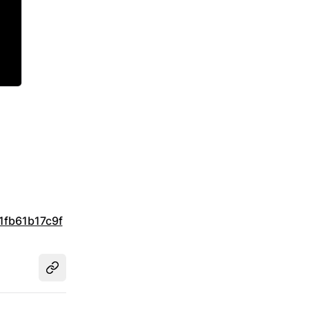
1fb61b17c9f
Udostępnij