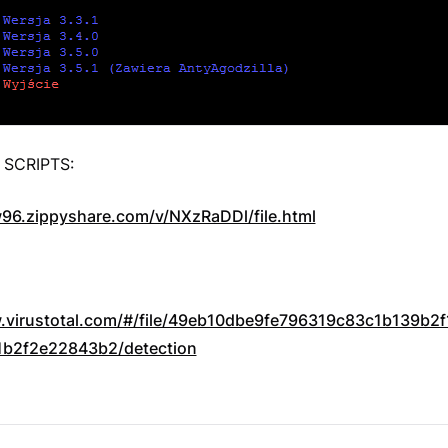
SCRIPTS:
96.zippyshare.com/v/NXzRaDDl/file.html
.virustotal.com/#/file/49eb10dbe9fe796319c83c1b139b2f
1b2f2e22843b2/detection