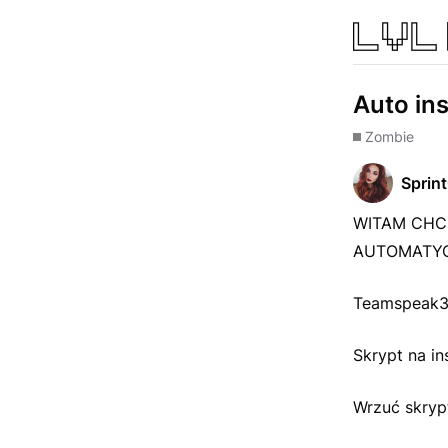
Auto ins
Zombie
Sprin
WITAM CHC
AUTOMATYC
Teamspeak
Skrypt na in
Wrzuć skryp