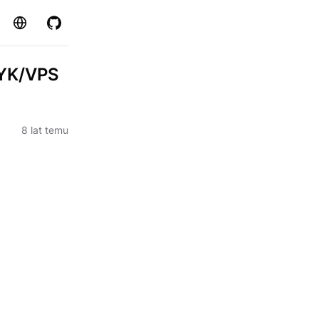
Strona
GitHub
EDYK/VPS
8 lat temu