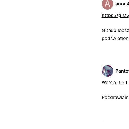
anon
https://gi
Github lepsz
podświetlone
Pantof
Wersja 3.5.1
Pozdrawiam