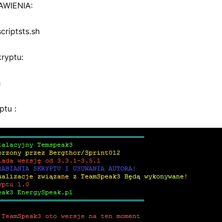
WIENIA:
riptsts.sh
ryptu:
h
ptu :