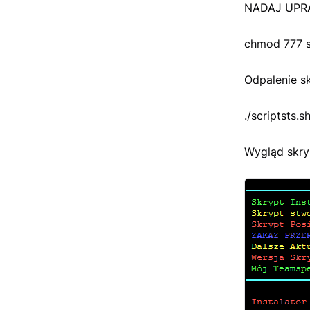
NADAJ UPRA
chmod 777 sc
Odpalenie sk
./scriptsts.s
Wygląd skry