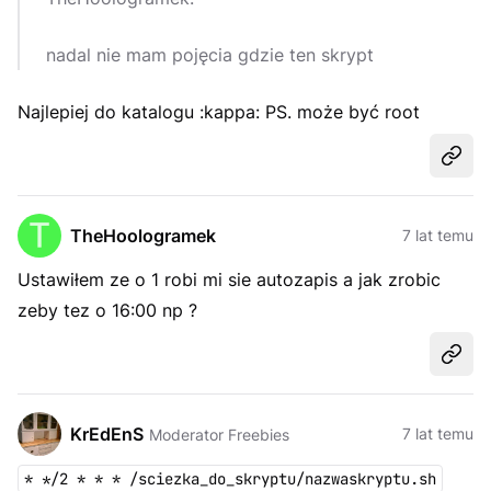
nadal nie mam pojęcia gdzie ten skrypt
Najlepiej do katalogu :kappa: PS. może być root
Udost
TheHoologramek
7 lat temu
Ustawiłem ze o 1 robi mi sie autozapis a jak zrobic
zeby tez o 16:00 np ?
Udost
KrEdEnS
7 lat temu
Moderator Freebies
* */2 * * * /sciezka_do_skryptu/nazwaskryptu.sh