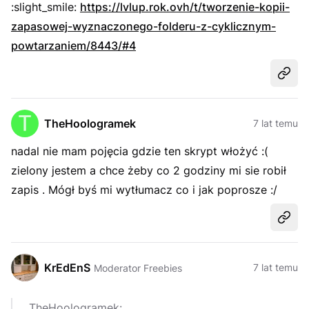
:slight_smile:
https://lvlup.rok.ovh/t/tworzenie-kopii-
zapasowej-wyznaczonego-folderu-z-cyklicznym-
powtarzaniem/8443/#4
Udost
TheHoologramek
7 lat temu
nadal nie mam pojęcia gdzie ten skrypt włożyć :(
zielony jestem a chce żeby co 2 godziny mi sie robił
zapis . Mógł byś mi wytłumacz co i jak poprosze :/
Udost
KrEdEnS
7 lat temu
Moderator Freebies
TheHoologramek: