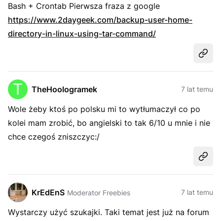
Bash + Crontab Pierwsza fraza z google
https://www.2daygeek.com/backup-user-home-
directory-in-linux-using-tar-command/
Udost
TheHoologramek
7 lat temu
Wole żeby ktoś po polsku mi to wytłumaczył co po
kolei mam zrobić, bo angielski to tak 6/10 u mnie i nie
chce czegoś zniszczyc:/
Udost
KrEdEnS
7 lat temu
Moderator Freebies
Wystarczy użyć szukajki. Taki temat jest już na forum