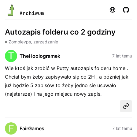
Strona
GitHu
Archiwum
Autozapis folderu co 2 godziny
Zombie
vps, zarządzanie
TheHoologramek
7 lat temu
Wie ktoś jak zrobić w Putty autozapis folderu home .
Chciał bym żeby zapisywało się co 2H , a później jak
już będzie 5 zapisów to żeby jedno sie usuwało
(najstarsze) i na jego miejscu nowy zapis.
Udost
FairGames
7 lat temu