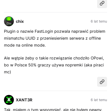
Udost
chix
6 lat temu
Plugin o nazwie FastLogin pozwala naprawić problem
mismatchu UUID z przeniesieniem serwera z offline
mode na online mode.
Ale wątpie żeby o takie rozwiązanie chodziło OPowi,
bo w Polsce 50% graczy używa nopremki (aka piraci
mc)
Udost
XANT3R
6 lat temu
Tak, miałem o tym wspomnieć, ale nie byłem pewny,