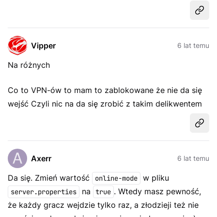
Udost
Vipper
6 lat temu
Na różnych
Co to VPN-ów to mam to zablokowane że nie da się
wejść Czyli nic na da się zrobić z takim delikwentem
Udost
Axerr
6 lat temu
Da się. Zmień wartość
w pliku
online-mode
na
. Wtedy masz pewność,
server.properties
true
że każdy gracz wejdzie tylko raz, a złodzieji też nie