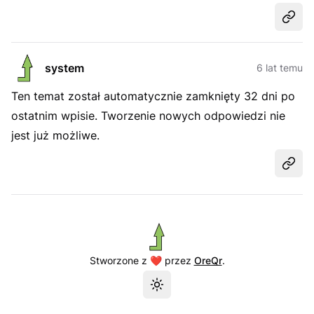
Udost
system
6 lat temu
Ten temat został automatycznie zamknięty 32 dni po
ostatnim wpisie. Tworzenie nowych odpowiedzi nie
jest już możliwe.
Udost
Stworzone z ❤️ przez
OreQr
.
Przełącz motyw