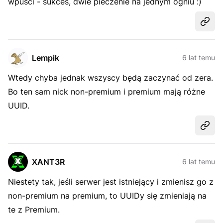
wpuści - sukces, dwie pieczenie na jednym ogniu :)
Udost
Lempik
6 lat temu
Wtedy chyba jednak wszyscy będą zaczynać od zera.
Bo ten sam nick non-premium i premium mają różne
UUID.
Udost
XANT3R
6 lat temu
Niestety tak, jeśli serwer jest istniejący i zmienisz go z
non-premium na premium, to UUIDy się zmieniają na
te z Premium.