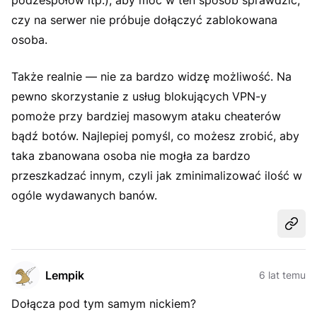
podzespołów itp.), aby móc w ten sposób sprawdzić,
czy na serwer nie próbuje dołączyć zablokowana
osoba.
Także realnie — nie za bardzo widzę możliwość. Na
pewno skorzystanie z usług blokujących VPN-y
pomoże przy bardziej masowym ataku cheaterów
bądź botów. Najlepiej pomyśl, co możesz zrobić, aby
taka zbanowana osoba nie mogła za bardzo
przeszkadzać innym, czyli jak zminimalizować ilość w
ogóle wydawanych banów.
Udost
Lempik
6 lat temu
Dołącza pod tym samym nickiem?