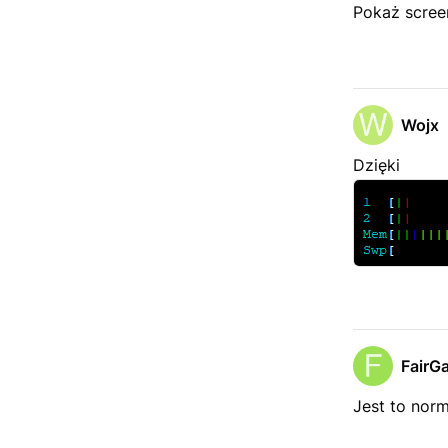
Pokaż scre
Wojx
Dzięki
FairG
Jest to norm