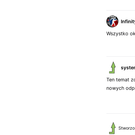
Infinit
Wszystko oke
syste
Ten temat z
nowych odpo
Stworzo