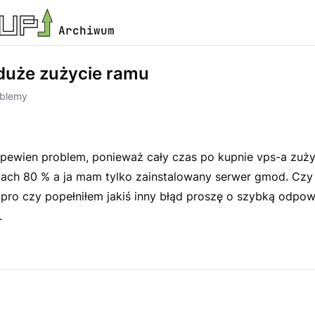
Archiwum
duże zużycie ramu
oblemy
ewien problem, ponieważ cały czas po kupnie vps-a zuży
cach 80 % a ja mam tylko zainstalowany serwer gmod. Czy j
.pro czy popełniłem jakiś inny błąd proszę o szybką odpow
.