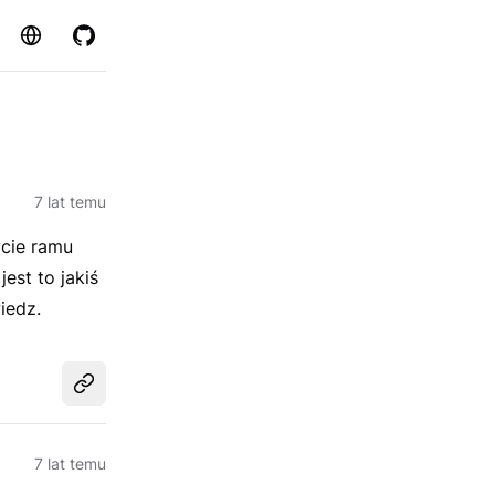
Strona
GitHub
7 lat temu
cie ramu
est to jakiś
iedz.
Udostępnij
7 lat temu