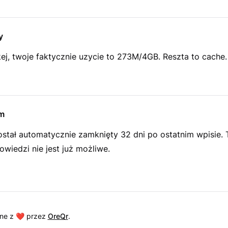
y
j, twoje faktycznie uzycie to 273M/4GB. Reszta to cache.
m
ostał automatycznie zamknięty 32 dni po ostatnim wpisie.
wiedzi nie jest już możliwe.
ne z ❤️ przez
OreQr
.