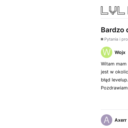
Bardzo 
Pytania i pr
Wojx
Witam mam p
jest w okoli
błąd levelup
Pozdrawiam
Axerr