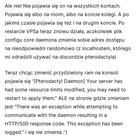
Ale nie! Nie pojawia się on na wszystkich kontach.
Pojawia się albo na moim, albo na koncie kolegi. A po
jakimś czasie pojawia się też i na drugim koncie. Po
restarcie VPSa teraz znowu działa, aczkolwiek plik
configu core daemona zmienia sobie adres dostępu
na nieodpowiedni randomowo (z localhostem, którego
mi odradzili używać na discordzie pterodactyla)
Teraz chcąc zmienić przydzielony ram na konsoli
pojawia się "[Pterodactyl Daemon] Your server has
had some resource limits modified, you may need to
restart to apply them." ALE na stronie gdzie zmieniam
jest "There was an exception while attempting to
communicate with the daemon resulting in a
HTTP/500 response code. This exception has been
logged." i się nie zmienia :')