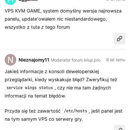
VPS KVM GAME, system domyślny wersja najnowsza
panelu, update'owałem nic niestandardowego,
wszystko z tuta z tego forum
Udost
Nieznajomy11
8 lat temu
Moderator forum.lvlup.pro
Jakieś informacje z konsoli deweloperskiej
przeglądarki, kiedy wyskakuje błąd? Zweryfikuj też
, czy nie ma tam żadnych
service wings status
informacji na temat błędów.
Przyda się też zawartość
, jeśli panel jest
/etc/hosts
na tym samym VPS co serwery gry.