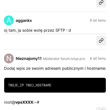
Udost
aggankx
8 lat temu
oj tam, ja sobie wolę przez SFTP : d
Udost
Nieznajomy11
8 lat temu
Moderator forum.lvlup.pro
Dodaj wpis ze swoim adresem publicznym i hostname:
TWOJE_IP TWOJ_HOSTNAME
root@
vpsXXXX
:~#