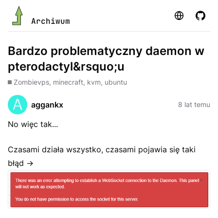
Strona
GitHu
Archiwum
Bardzo problematyczny daemon w
pterodactyl&rsquo;u
Zombie
vps, minecraft, kvm, ubuntu
aggankx
8 lat temu
No więc tak...
Czasami działa wszystko, czasami pojawia się taki
błąd ->