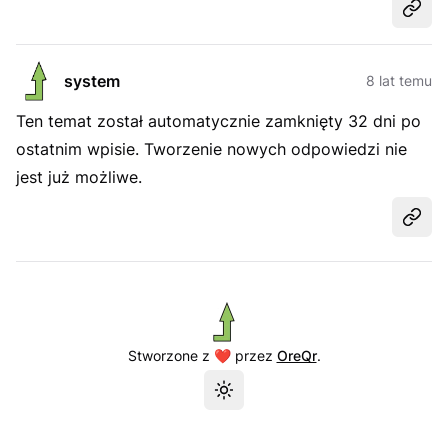
Udost
system
8 lat temu
Ten temat został automatycznie zamknięty 32 dni po
ostatnim wpisie. Tworzenie nowych odpowiedzi nie
jest już możliwe.
Udost
Stworzone z ❤️ przez
OreQr
.
Przełącz motyw