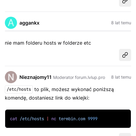
Udost
aggankx
8 lat temu
nie mam folderu hosts w folderze etc
Udost
Nieznajomy11
8 lat temu
Moderator forum.lvlup.pro
to plik, możesz wykonać poniższą
/etc/hosts
komendę, dostaniesz link do wklejki:
cat
/etc/hosts
|
nc
termbin.com
9999