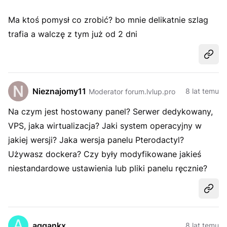
Ma ktoś pomysł co zrobić? bo mnie delikatnie szlag
trafia a walczę z tym już od 2 dni
Udost
Nieznajomy11
8 lat temu
Moderator forum.lvlup.pro
Na czym jest hostowany panel? Serwer dedykowany,
VPS, jaka wirtualizacja? Jaki system operacyjny w
jakiej wersji? Jaka wersja panelu Pterodactyl?
Używasz dockera? Czy były modyfikowane jakieś
niestandardowe ustawienia lub pliki panelu ręcznie?
Udost
aggankx
8 lat temu