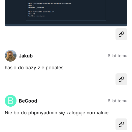
Udost
Jakub
8 lat temu
haslo do bazy zle podales
Udost
BeGood
8 lat temu
Nie bo do phpmyadmin się zaloguje normalnie
Udost