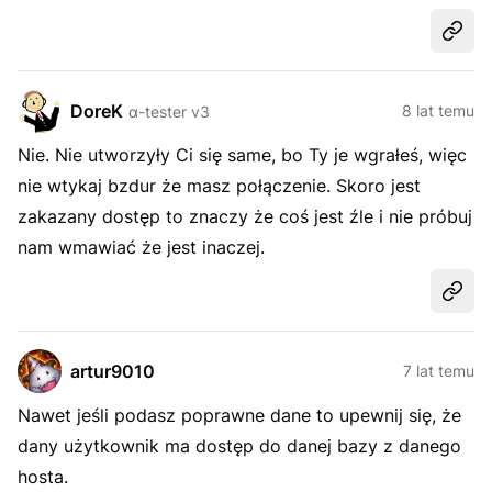
Udost
DoreK
8 lat temu
α-tester v3
Nie. Nie utworzyły Ci się same, bo Ty je wgrałeś, więc
nie wtykaj bzdur że masz połączenie. Skoro jest
zakazany dostęp to znaczy że coś jest źle i nie próbuj
nam wmawiać że jest inaczej.
Udost
artur9010
7 lat temu
Nawet jeśli podasz poprawne dane to upewnij się, że
dany użytkownik ma dostęp do danej bazy z danego
hosta.