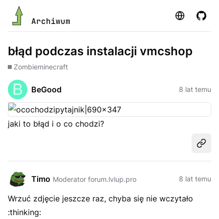
Strona
GitHu
Archiwum
błąd podczas instalacji vmcshop
Zombie
minecraft
BeGood
8 lat temu
jaki to błąd i o co chodzi?
Udost
Timo
8 lat temu
Moderator forum.lvlup.pro
Wrzuć zdjęcie jeszcze raz, chyba się nie wczytało
:thinking: