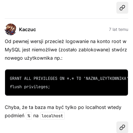
Udost
Kaczuc
7 lat temu
Od pewnej wersji przecież logowanie na konto root w
MySQL jest niemożliwe (zostało zablokowane) stwórz
nowego użytkownika np.:
GRANT ALL PRIVILEGES ON *.* TO 'NAZWA_UZYTKOWNIKA'@
flush privileges;
Chyba, że ta baza ma być tylko po localhost wtedy
podmień
na
%
localhost
Udost