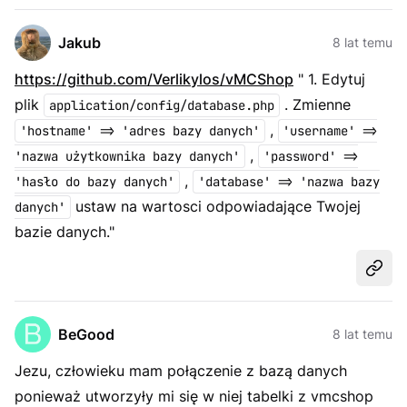
Jakub
8 lat temu
https://github.com/Verlikylos/vMCShop
" 1. Edytuj
plik
. Zmienne
application/config/database.php
,
'hostname' => 'adres bazy danych'
'username' =>
,
'nazwa użytkownika bazy danych'
'password' =>
,
'hasło do bazy danych'
'database' => 'nazwa bazy
ustaw na wartosci odpowiadające Twojej
danych'
bazie danych."
Udost
BeGood
8 lat temu
Jezu, człowieku mam połączenie z bazą danych
ponieważ utworzyły mi się w niej tabelki z vmcshop