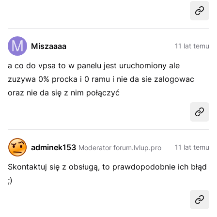
Udost
Miszaaaa
11 lat temu
a co do vpsa to w panelu jest uruchomiony ale
zuzywa 0% procka i 0 ramu i nie da sie zalogowac
oraz nie da się z nim połączyć
Udost
adminek153
11 lat temu
Moderator forum.lvlup.pro
Skontaktuj się z obsługą, to prawdopodobnie ich błąd
;)
Udost