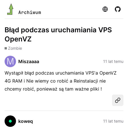
Strona
GitHu
Archiwum
Błąd podczas uruchamiania VPS
OpenVZ
Zombie
Miszaaaa
11 lat temu
Wystąpił błąd podczas uruchamiania VPS'a OpenVZ
4G RAM i Nie wiemy co robić a Reinstalacji nie
chcemy robić, ponieważ są tam ważne pliki !
Udost
koweq
11 lat temu