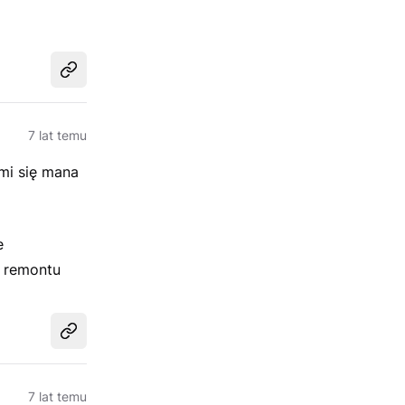
Udostępnij
7 lat temu
 mi się mana
e
o remontu
Udostępnij
7 lat temu