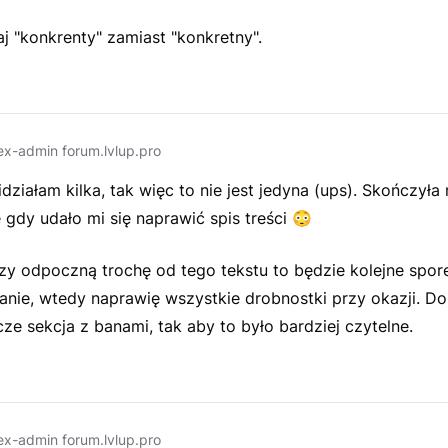
j "konkrenty" zamiast "konkretny".
ex-admin forum.lvlup.pro
działam kilka, tak więc to nie jest jedyna (ups). Skończyła
gdy udało mi się naprawić spis treści
😳
zy odpoczną trochę od tego tekstu to będzie kolejne spor
nie, wtedy naprawię wszystkie drobnostki przy okazji. D
cze sekcja z banami, tak aby to było bardziej czytelne.
ex-admin forum.lvlup.pro