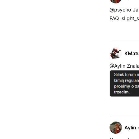
@psycho Jak
FAQ :slight_s
KMat
@Aylin Znal
Aylin