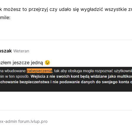
 możesz to przejrzyj czy udało się wygładzić wszystkie z
mile:
uszak
Weteran
azłem jeszcze jedną
😉
ex-admin forum.lvlup.pro