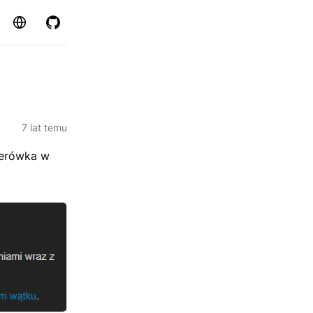
Strona
GitHub
7 lat temu
terówka w