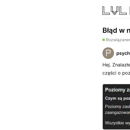
Błąd w
Rozwiązane
psych
Hej. Znalaz
części o po