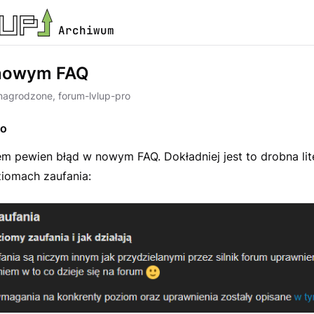
Archiwum
 nowym FAQ
nagrodzone, forum-lvlup-pro
o
łem pewien błąd w nowym FAQ. Dokładniej jest to drobna li
ziomach zaufania: