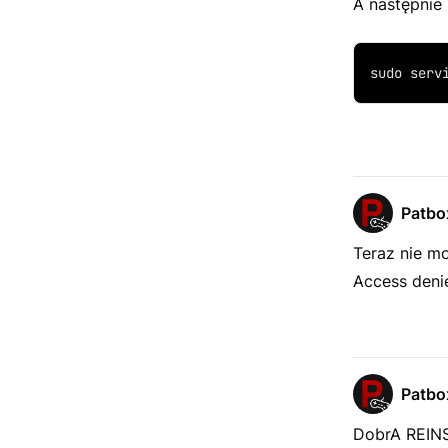
A następnie
sudo serv
Patbo
Teraz nie m
Access denie
Patbo
DobrA REI