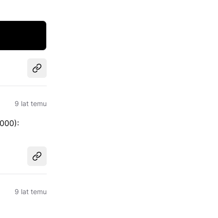
Udostępnij
9 lat temu
000):
Udostępnij
9 lat temu