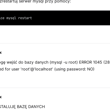
 zrestartuj serwer mysql przy pomocy:
ice mysql restart
x
ogę wejść do bazy danych (mysql -u root) ERROR 1045 (28
d for user 'root'@'localhost' (using password: NO)
x
NSTALUJĘ BAZĘ DANYCH