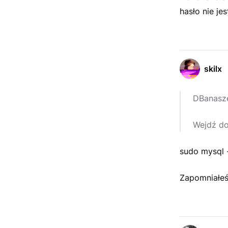
hasło nie jes
skilx
DBanasz
Wejdź do
sudo mysql 
Zapomniałeś 