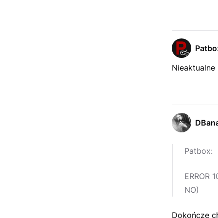
Patbo
Nieaktualne 
DBana
Patbox:
ERROR 10
NO)
Dokończe cho