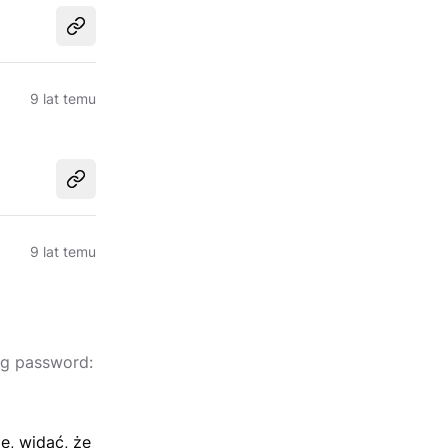
Udostępnij
9 lat temu
Udostępnij
9 lat temu
ng password:
e, widać, że