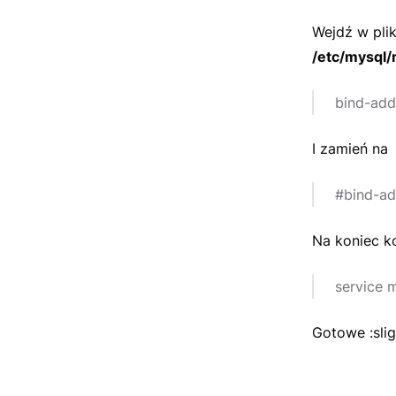
Wejdź w pli
/etc/mysql/
bind-addr
I zamień na
#bind-add
Na koniec 
service m
Gotowe :slig