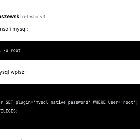
szewski
α-tester v3
nsoli mysql:
l -u root
ysql wpisz:
;
er SET plugin='mysql_native_password' WHERE User='root';
VILEGES;