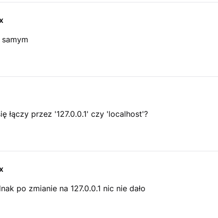
x
m samym
ę łączy przez '127.0.0.1' czy 'localhost'?
x
dnak po zmianie na 127.0.0.1 nic nie dało