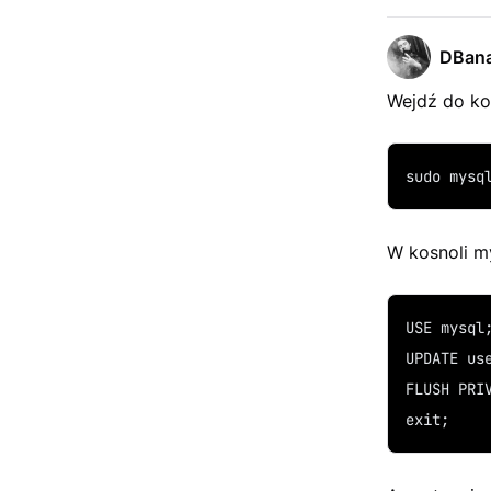
DBana
Wejdź do ko
sudo mysq
W kosnoli m
USE mysql
UPDATE us
FLUSH PRI
exit;