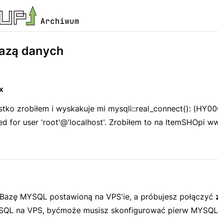
Archiwum
Bazą danych
x
ko zrobiłem i wyskakuje mi mysqli::real_connect(): (HY00
d for user 'root'@'localhost'. Zrobiłem to na ItemSHOpi 
 Bazę MYSQL postawioną na VPS'ie, a próbujesz połączyć
SQL na VPS, byćmoże musisz skonfigurować pierw MYSQL