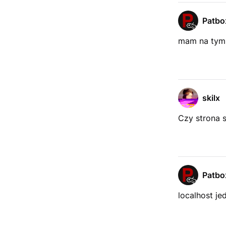
Patbo
mam na ty
skilx
Czy strona si
Patbo
localhost je