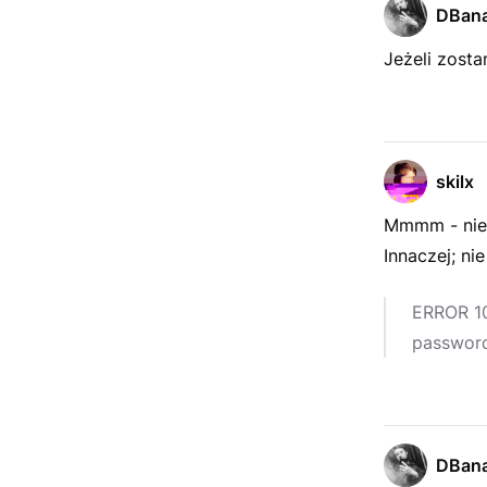
DBana
Jeżeli zosta
skilx
Mmmm - nie 
Innaczej; nie
ERROR 10
passwor
DBana