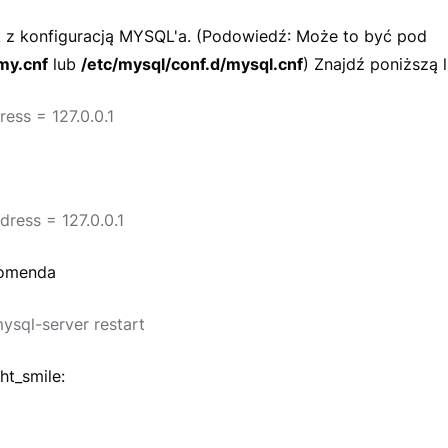
k z konfiguracją MYSQL'a. (Podowiedź: Może to być pod
my.cnf
lub
/etc/mysql/conf.d/mysql.cnf
) Znajdź poniższą li
ess = 127.0.0.1
ress = 127.0.0.1
komenda
ysql-server restart
ht_smile: