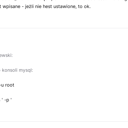
t wpisane - jeżli nie hest ustawione, to ok.
ewski:
 konsoli mysql:
-u root
' -p '