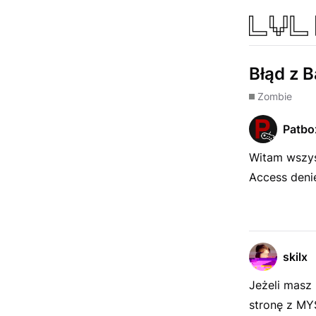
Błąd z 
Zombie
Patbo
Witam wszyst
Access denie
skilx
Jeżeli masz
stronę z MY