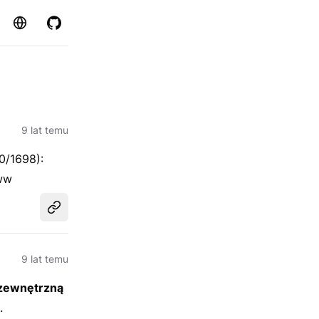
Strona
GitHub
9 lat temu
0/1698):
www
Udostępnij
9 lat temu
zewnętrzną
.