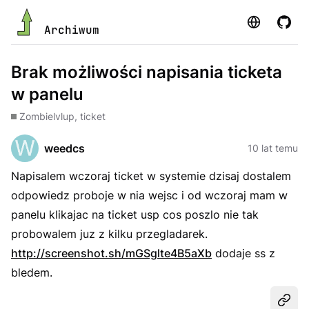
Strona
GitHu
Archiwum
Brak możliwości napisania ticketa
w panelu
Zombie
lvlup, ticket
weedcs
10 lat temu
Napisalem wczoraj ticket w systemie dzisaj dostalem
odpowiedz proboje w nia wejsc i od wczoraj mam w
panelu klikajac na ticket usp cos poszlo nie tak
probowalem juz z kilku przegladarek.
http://screenshot.sh/mGSglte4B5aXb
dodaje ss z
bledem.
Udost