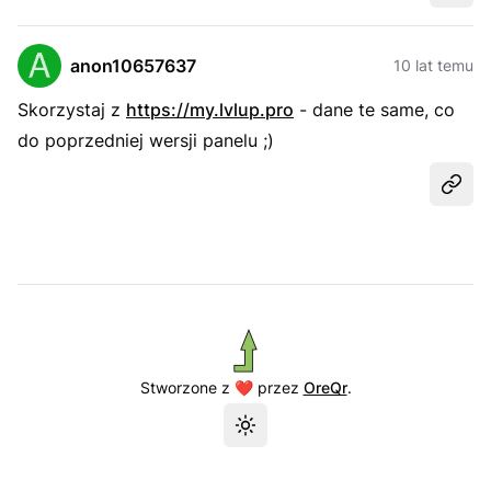
anon10657637
10 lat temu
Skorzystaj z
https://my.lvlup.pro
- dane te same, co
do poprzedniej wersji panelu ;)
Udost
Stworzone z ❤️ przez
OreQr
.
Przełącz motyw