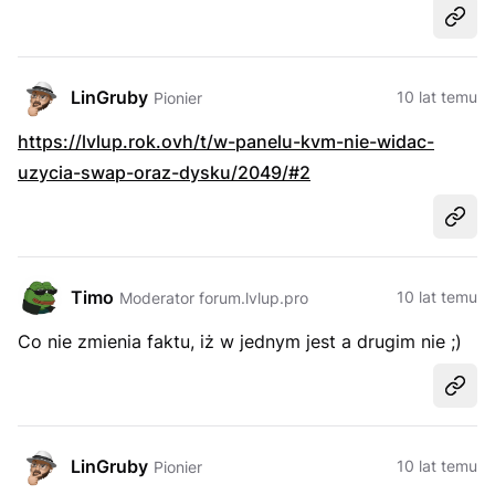
Udost
LinGruby
10 lat temu
Pionier
https://lvlup.rok.ovh/t/w-panelu-kvm-nie-widac-
uzycia-swap-oraz-dysku/2049/#2
Udost
Timo
10 lat temu
Moderator forum.lvlup.pro
Co nie zmienia faktu, iż w jednym jest a drugim nie ;)
Udost
LinGruby
10 lat temu
Pionier