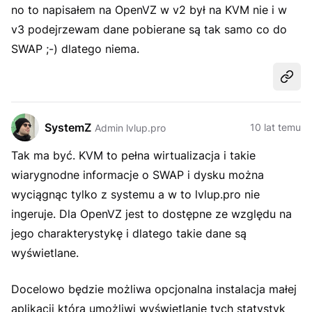
no to napisałem na OpenVZ w v2 był na KVM nie i w
v3 podejrzewam dane pobierane są tak samo co do
SWAP ;-) dlatego niema.
Udost
SystemZ
10 lat temu
Admin lvlup.pro
Tak ma być. KVM to pełna wirtualizacja i takie
wiarygnodne informacje o SWAP i dysku można
wyciągnąc tylko z systemu a w to lvlup.pro nie
ingeruje. Dla OpenVZ jest to dostępne ze względu na
jego charakterystykę i dlatego takie dane są
wyświetlane.
Docelowo będzie możliwa opcjonalna instalacja małej
aplikacji która umożliwi wyświetlanie tych statystyk