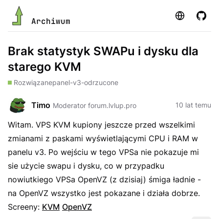
Strona
GitHu
Archiwum
Brak statystyk SWAPu i dysku dla
starego KVM
Rozwiązane
panel-v3-odrzucone
Timo
10 lat temu
Moderator forum.lvlup.pro
Witam. VPS KVM kupiony jeszcze przed wszelkimi
zmianami z paskami wyświetlającymi CPU i RAM w
panelu v3. Po wejściu w tego VPSa nie pokazuje mi
sie użycie swapu i dysku, co w przypadku
nowiutkiego VPSa OpenVZ (z dzisiaj) śmiga ładnie -
na OpenVZ wszystko jest pokazane i działa dobrze.
Screeny:
KVM
OpenVZ