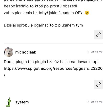
bezpośrednio to ktoś po prostu obszedł
zabezpieczenia i zdobył jakimś cudem OP'a
😕
Dzisiaj spróbuję ogarnąć to z pluginem tym
Udost
michociaak
6 lat temu
Dodaj plugin ten plugin i załóż hasło na dawanie opa
https://www.spigotmc.org/resources/opguard.23200
/
Udost
system
6 lat temu