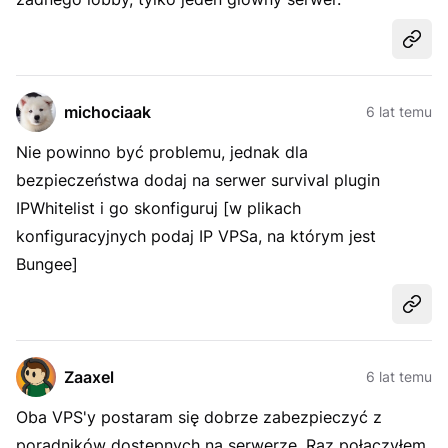
Udost
michociaak
6 lat temu
Nie powinno być problemu, jednak dla
bezpieczeństwa dodaj na serwer survival plugin
IPWhitelist i go skonfiguruj [w plikach
konfiguracyjnych podaj IP VPSa, na którym jest
Bungee]
Udost
Zaaxel
6 lat temu
Oba VPS'y postaram się dobrze zabezpieczyć z
poradników dostępnych na serwerze. Raz połączyłem