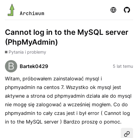
Strona
GitHu
Archiwum
Cannot log in to the MySQL server
(PhpMyAdmin)
Pytania i problemy
Bartek0429
5 lat temu
Witam, próbowałem zainstalować mysql i
phpmyadmin na centos 7. Wszystko ok mysql jest
aktywne a strona od phpmyadmin działa ale do mysql
nie mogę się zalogować a wcześniej mogłem. Co do
phpmyadmin to cały czas jest i był error ( Cannot log
in to the MySQL server ) Bardzo proszę o pomoc.
Udost