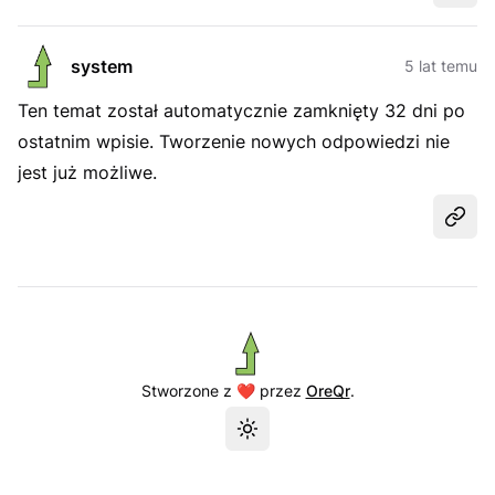
system
5 lat temu
Ten temat został automatycznie zamknięty 32 dni po
ostatnim wpisie. Tworzenie nowych odpowiedzi nie
jest już możliwe.
Udost
Stworzone z ❤️ przez
OreQr
.
Przełącz motyw