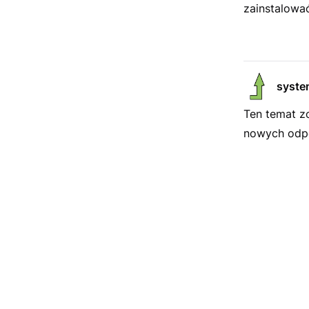
zainstalować
syste
Ten temat z
nowych odpo