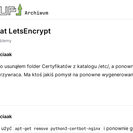
Archiwum
kat LetsEncrypt
oblemy
ciaak
 usunąłem folder Certyfikatów z katalogu /etc/, a ponowna
przywraca. Ma ktoś jakiś pomysł na ponowne wygenerowan
ciaak
o użyć
i ponownie 
apt-get remove python3-certbot-nginx