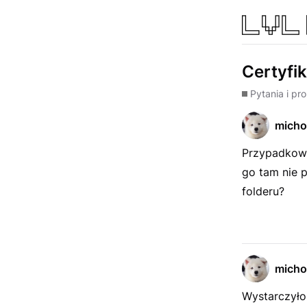
Certyfi
Pytania i pr
micho
Przypadkowo
go tam nie 
folderu?
micho
Wystarczył