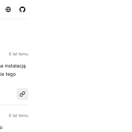
Strona
GitHub
6 lat temu
 instalacją
ie tego
Udostępnij
6 lat temu
go