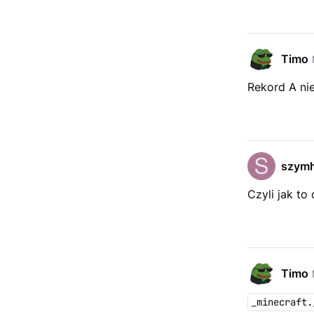
Timo
Rekord A nie
szymh
Czyli jak to
Timo
_minecraft.