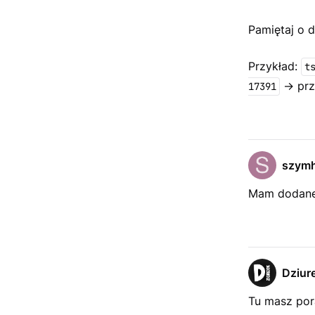
Pamiętaj o 
Przykład:
t
-> prz
17391
szymh
Mam dodane
Dziur
Tu masz por