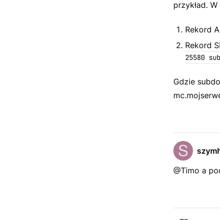
przykład. W
Rekord A
Rekord S
25580 su
Gdzie subdo
mc.mojserwe
szymh
@Timo a pod