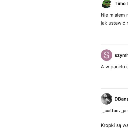
Timo
Nie miałem n
jak ustawić
szymh
A w panelu d
DBana
_cośtam._pr
Kropki są w