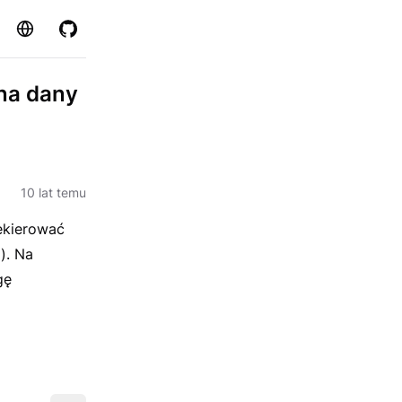
Strona
GitHub
na dany
10 lat temu
ekierować
). Na
gę