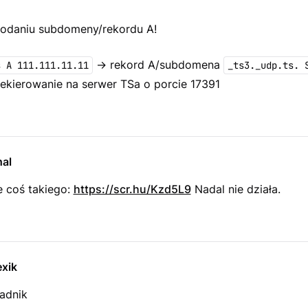
dodaniu subdomeny/rekordu A!
-> rekord A/subdomena
s A 111.111.11.11
_ts3._udp.ts. 
ekierowanie na serwer TSa o porcie 17391
al
 coś takiego:
https://scr.hu/Kzd5L9
Nadal nie działa.
exik
adnik