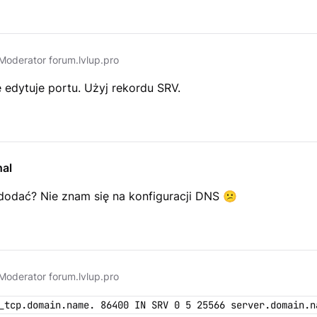
Moderator forum.lvlup.pro
 edytuje portu. Użyj rekordu SRV.
al
 dodać? Nie znam się na konfiguracji DNS
😕
Moderator forum.lvlup.pro
_tcp.domain.name. 86400 IN SRV 0 5 25566 server.domain.n