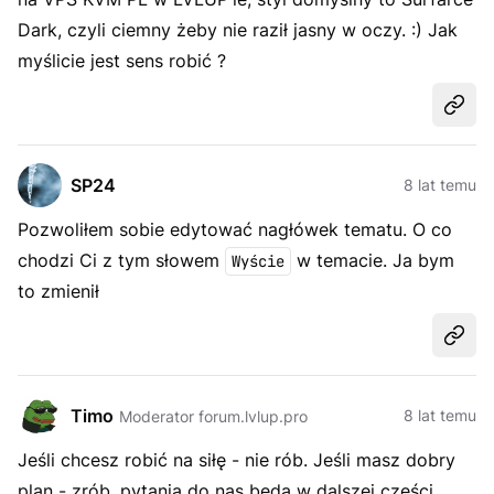
Dark, czyli ciemny żeby nie raził jasny w oczy. :) Jak
myślicie jest sens robić ?
Udost
SP24
8 lat temu
Pozwoliłem sobie edytować nagłówek tematu. O co
chodzi Ci z tym słowem
w temacie. Ja bym
Wyście
to zmienił
Udost
Timo
8 lat temu
Moderator forum.lvlup.pro
Jeśli chcesz robić na siłę - nie rób. Jeśli masz dobry
plan - zrób, pytania do nas będą w dalszej części