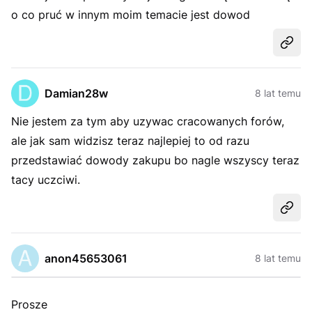
o co pruć w innym moim temacie jest dowod
Udost
Damian28w
8 lat temu
Nie jestem za tym aby uzywac cracowanych forów,
ale jak sam widzisz teraz najlepiej to od razu
przedstawiać dowody zakupu bo nagle wszyscy teraz
tacy uczciwi.
Udost
anon45653061
8 lat temu
Prosze