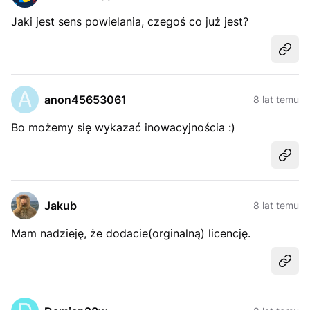
Jaki jest sens powielania, czegoś co już jest?
Udost
anon45653061
8 lat temu
Bo możemy się wykazać inowacyjnościa :)
Udost
Jakub
8 lat temu
Mam nadzieję, że dodacie(orginalną) licencję.
Udost