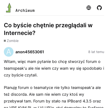
Strona
GitHu
Archiwum
Co byście chętnie przeglądali w
Internecie?
Zombie
anon45653061
8 lat temu
Witam, więc mam pytanie bo chcę stworzyć forum o
teamspeak'u ale nie wiem czy wam wy się spodobało i
czy byście czytali.
Planuję forum o teamatyce nie tylko teamspeak'a ale
też discorda. Ale sam nie wiem czy ktoś wy
przebywał tam. Forum by stało na IPBoard 4.3.5 oraz
na VPS KVM PL w LVLUP'ie, styl domyslny to Surfarce