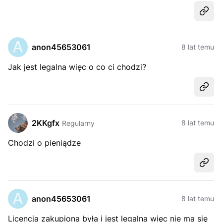
Udost
anon45653061
8 lat temu
Jak jest legalna więc o co ci chodzi?
Udost
2KKgfx
8 lat temu
Regularny
Chodzi o pieniądze
Udost
anon45653061
8 lat temu
Licencja zakupiona była i jest legalna więc nie ma się