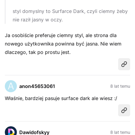
styl domyslny to Surfarce Dark, czyli ciemny żeby
nie raził jasny w oczy.
Ja osobiście preferuje ciemny styl, ale strona dla
nowego użytkownika powinna być jasna. Nie wiem
dlaczego, tak po prostu jest.
Udost
anon45653061
8 lat temu
Właśnie, bardziej pasuje surface dark ale wiesz :/
Udost
Dawidofskyy
8 lat temu