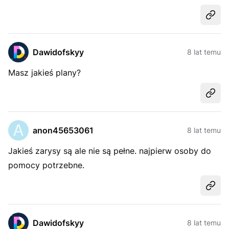
Udost
Dawidofskyy
8 lat temu
Masz jakieś plany?
Udost
anon45653061
8 lat temu
Jakieś zarysy są ale nie są pełne. najpierw osoby do
pomocy potrzebne.
Udost
Dawidofskyy
8 lat temu