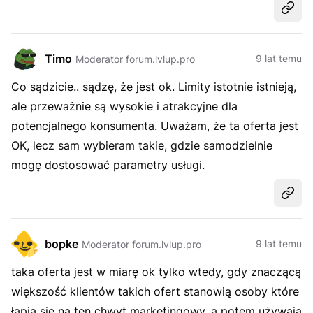
Udost
Timo
9 lat temu
Moderator forum.lvlup.pro
Co sądzicie.. sądzę, że jest ok. Limity istotnie istnieją,
ale przeważnie są wysokie i atrakcyjne dla
potencjalnego konsumenta. Uważam, że ta oferta jest
OK, lecz sam wybieram takie, gdzie samodzielnie
mogę dostosować parametry usługi.
Udost
bopke
9 lat temu
Moderator forum.lvlup.pro
taka oferta jest w miarę ok tylko wtedy, gdy znaczącą
większość klientów takich ofert stanowią osoby które
łapią się na ten chwyt marketingowy, a potem używają