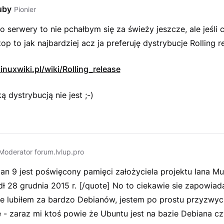
uby
Pionier
 o serwery to nie pchałbym się za świeży jeszcze, ale jeśli 
op to jak najbardziej acz ja preferuję dystrybucje Rolling r
inuxwiki.pl/wiki/Rolling_release
ą dystrybucją nie jest
;-)
Moderator forum.lvlup.pro
an 9 jest poświęcony pamięci założyciela projektu Iana M
ł 28 grudnia 2015 r. [/quote] No to ciekawie sie zapowiad
nie lubiłem za bardzo Debianów, jestem po prostu przyzwy
e - zaraz mi ktoś powie że Ubuntu jest na bazie Debiana cz