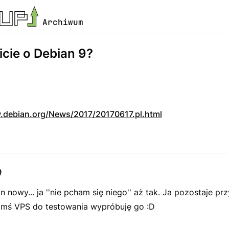
Archiwum
icie o Debian 9?
.debian.org/News/2017/20170617.pl.html
Q
n nowy... ja ''nie pcham się niego'' aż tak. Ja pozostaje pr
imś VPS do testowania wypróbuję go :D