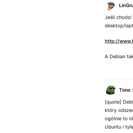
LinGr
Jeśli chodzi
desktop/lapt
http://www.l
A Debian tak
Timo
[quote] Debi
który odszed
ogólnie to 
Ubuntu i tyl