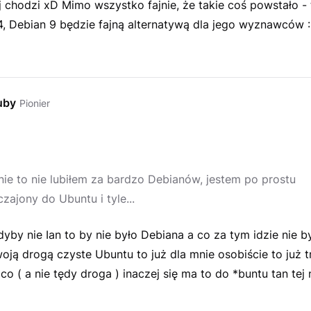
aj chodzi xD Mimo wszystko fajnie, że takie coś powstało - 
4, Debian 9 będzie fajną alternatywą dla jego wyznawców 
uby
Pionier
nie to nie lubiłem za bardzo Debianów, jestem po prostu
zajony do Ubuntu i tyle...
yby nie Ian to by nie było Debiana a co za tym idzie nie b
oją drogą czyste Ubuntu to już dla mnie osobiście to już t
co ( a nie tędy droga ) inaczej się ma to do *buntu tan tej