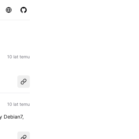
Strona
GitHub
10 lat temu
Udostępnij
10 lat temu
zy Debian7,