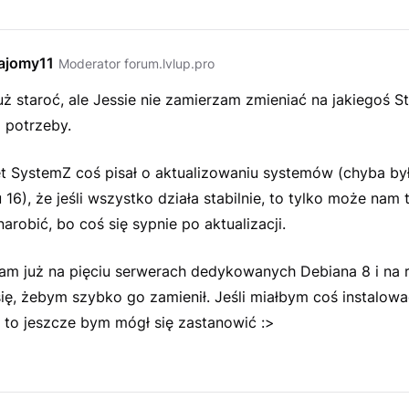
ajomy11
Moderator forum.lvlup.pro
ż staroć, ale Jessie nie zamierzam zmieniać na jakiegoś St
j potrzeby.
t SystemZ coś pisał o aktualizowaniu systemów (chyba by
 16), że jeśli wszystko działa stabilnie, to tylko może nam 
robić, bo coś się sypnie po aktualizacji.
am już na pięciu serwerach dedykowanych Debiana 8 i na r
ię, żebym szybko go zamienił. Jeśli miałbym coś instalow
 to jeszcze bym mógł się zastanowić :>