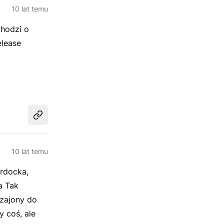
10 lat temu
chodzi o
elease
Udostępnij
10 lat temu
urdocka,
a Tak
czajony do
y coś, ale