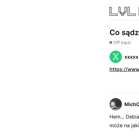
Co sądz
Off topic
xxxxx
https://www
Mich
Hem... Debia
może na jak