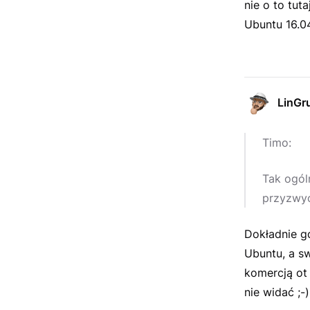
nie o to tut
Ubuntu 16.0
LinGr
Timo:
Tak ogól
przyzwyc
Dokładnie gd
Ubuntu, a sw
komercją ot 
nie widać ;-)