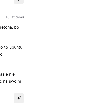
Udostępnij
10 lat temu
retcha, bo
ło to ubuntu
to
azie nie
ać na swoim
Udostępnij