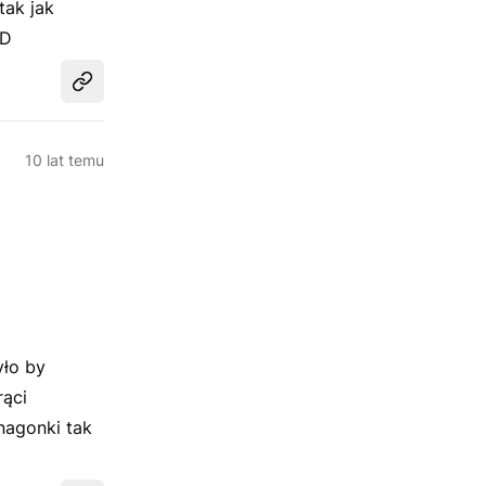
tak jak
:D
Udostępnij
10 lat temu
yło by
rąci
 nagonki tak