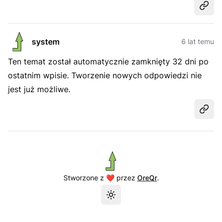
Udost
system
6 lat temu
Ten temat został automatycznie zamknięty 32 dni po
ostatnim wpisie. Tworzenie nowych odpowiedzi nie
jest już możliwe.
Udost
Stworzone z ❤️ przez
OreQr
.
Przełącz motyw