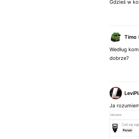
Gdzieś w ko
Timo
Według kom
dobrze?
LeviP
Ja rozumiem