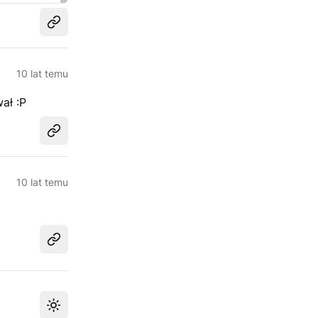
Udostępnij
10 lat temu
ał :P
Udostępnij
10 lat temu
Udostępnij
Przełącz motyw