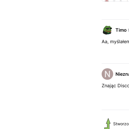
Timo
Aa, myślałem
Niezn
Znając Disco
Stworzo