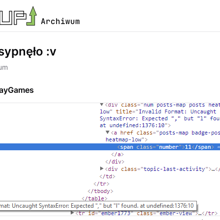
Archiwum
sypnęło :v
rum
layGames