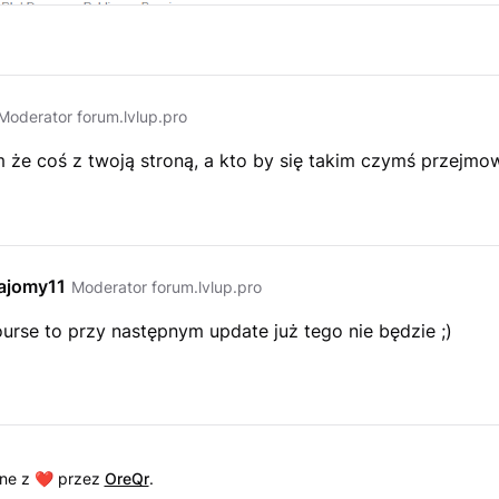
Moderator forum.lvlup.pro
 że coś z twoją stroną, a kto by się takim czymś przejmow
ajomy11
Moderator forum.lvlup.pro
urse to przy następnym update już tego nie będzie ;)
ne z ❤️ przez
OreQr
.