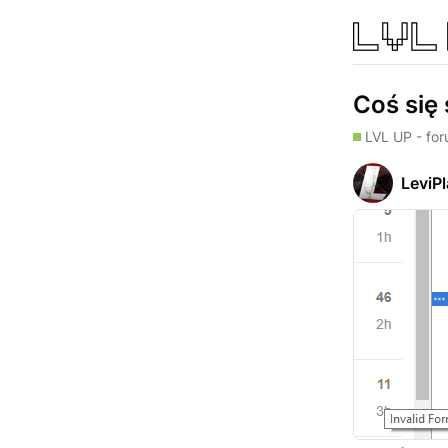
Coś się 
LVL UP - fo
LeviP