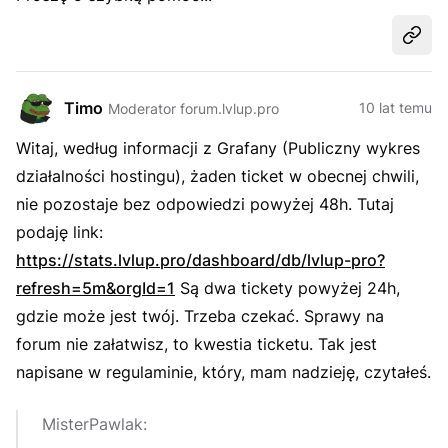
Udost
Timo
10 lat temu
Moderator forum.lvlup.pro
Witaj, według informacji z Grafany (Publiczny wykres
działalności hostingu), żaden ticket w obecnej chwili,
nie pozostaje bez odpowiedzi powyżej 48h. Tutaj
podaję link:
https://stats.lvlup.pro/dashboard/db/lvlup-pro?
refresh=5m&orgId=1
Są dwa tickety powyżej 24h,
gdzie może jest twój. Trzeba czekać. Sprawy na
forum nie załatwisz, to kwestia ticketu. Tak jest
napisane w regulaminie, który, mam nadzieję, czytałeś.
MisterPawlak: