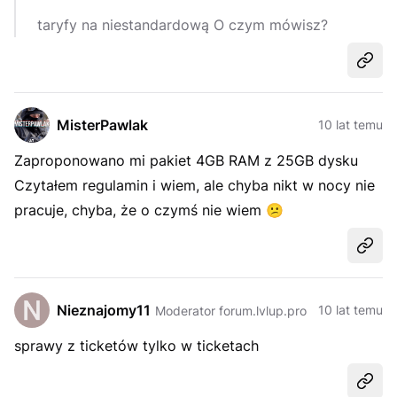
taryfy na niestandardową O czym mówisz?
Udost
MisterPawlak
10 lat temu
Zaproponowano mi pakiet 4GB RAM z 25GB dysku
Czytałem regulamin i wiem, ale chyba nikt w nocy nie
pracuje, chyba, że o czymś nie wiem
😕
Udost
Nieznajomy11
10 lat temu
Moderator forum.lvlup.pro
sprawy z ticketów tylko w ticketach
Udost