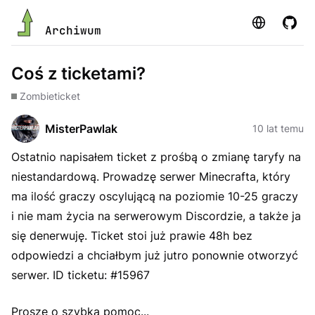
Strona
GitHu
Archiwum
Coś z ticketami?
Zombie
ticket
MisterPawlak
10 lat temu
Ostatnio napisałem ticket z prośbą o zmianę taryfy na
niestandardową. Prowadzę serwer Minecrafta, który
ma ilość graczy oscylującą na poziomie 10-25 graczy
i nie mam życia na serwerowym Discordzie, a także ja
się denerwuję. Ticket stoi już prawie 48h bez
odpowiedzi a chciałbym już jutro ponownie otworzyć
serwer. ID ticketu: #15967
Proszę o szybką pomoc...