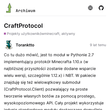
Strona
GitHu
Archiwum
CraftProtocol
Projekty użytkowników
minecraft, aktywny
Toranktto
9 lat temu
Co tu dużo mówić, jest to moduł w Pythonie 2.7
implementujący protokół Minecrafta 1.10.x (w
najbliższej przyszłości zostanie dodane wsparcie
wielu wersji, szczególnie 1.12.x) i NBT. W pakiecie
znajduję się też wielowątkowy submoduł
(CraftProtocol.Client) pozwalający na proste
tworzenie własnych botów za pomocą prostego,
wysokopoziomowego API. Cały projekt wykorzystuje
jedynie standardowe moduły dostarczane domyślnie