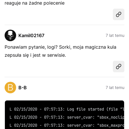
reaguje na żadne polecenie
Udost
Kamil02167
7 lat temu
Ponawiam pytanie, logi? Sorki, moja magiczna kula
zepsuła się i jest w serwisie.
Udost
B-B
7 lat temu
L 02/15/2020 - 07:57:13: Log file started (file "lo
L 02/15/2020 - 07:57:13: server_cvar: "sbox_noclip"
L 02/15/2020 - 07:57:13: server_cvar: "sbox_maxprop