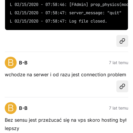
L 02/15/2020 - 07:58:46: [FAdmin] prop_physics(mode
L 02/15/2020 - 07:58:47: server_message: "quit"
L 02/15/2020 - 07:58:47: Log file closed.
Udost
B-B
7 lat temu
wchodze na serwer i od razu jest connection problem
Udost
B-B
7 lat temu
Bez sensu jest przeżucać się na vps skoro hosting był
lepszy