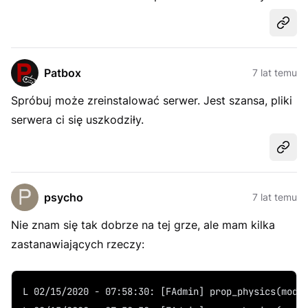
Udost
Patbox
7 lat temu
Spróbuj może zreinstalować serwer. Jest szansa, pliki
serwera ci się uszkodziły.
Udost
psycho
7 lat temu
Nie znam się tak dobrze na tej grze, ale mam kilka
zastanawiających rzeczy:
L 02/15/2020 - 07:58:30: [FAdmin] prop_physics(mode