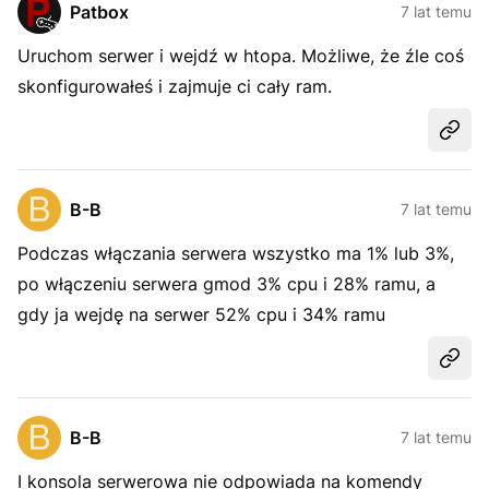
Patbox
7 lat temu
Uruchom serwer i wejdź w htopa. Możliwe, że źle coś
skonfigurowałeś i zajmuje ci cały ram.
Udost
B-B
7 lat temu
Podczas włączania serwera wszystko ma 1% lub 3%,
po włączeniu serwera gmod 3% cpu i 28% ramu, a
gdy ja wejdę na serwer 52% cpu i 34% ramu
Udost
B-B
7 lat temu
I konsola serwerowa nie odpowiada na komendy