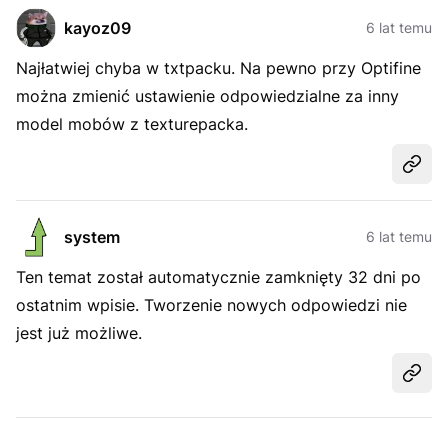
kayoz09
6 lat temu
Najłatwiej chyba w txtpacku. Na pewno przy Optifine
można zmienić ustawienie odpowiedzialne za inny
model mobów z texturepacka.
Udost
system
6 lat temu
Ten temat został automatycznie zamknięty 32 dni po
ostatnim wpisie. Tworzenie nowych odpowiedzi nie
jest już możliwe.
Udost