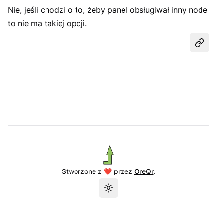
Nie, jeśli chodzi o to, żeby panel obsługiwał inny node
to nie ma takiej opcji.
Udost
Stworzone z ❤️ przez
OreQr
.
Przełącz motyw