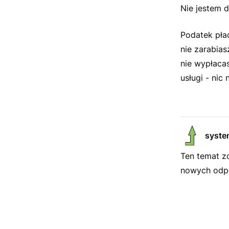
Nie jestem 
Podatek pła
nie zarabias
nie wypłacas
usługi - nic 
syste
Ten temat z
nowych odpo