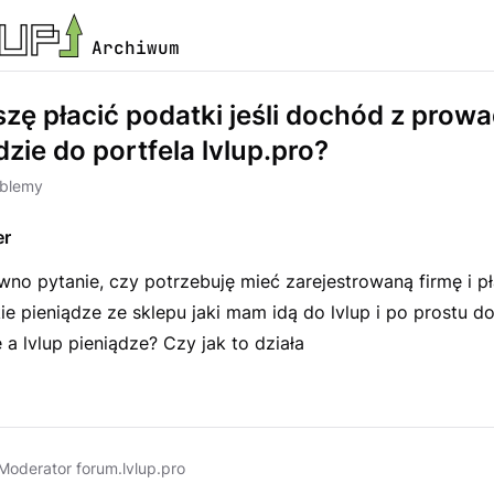
Archiwum
zę płacić podatki jeśli dochód z prow
dzie do portfela lvlup.pro?
oblemy
er
no pytanie, czy potrzebuję mieć zarejestrowaną firmę i pł
kie pieniądze ze sklepu jaki mam idą do lvlup i po prostu do
a lvlup pieniądze? Czy jak to działa
Moderator forum.lvlup.pro