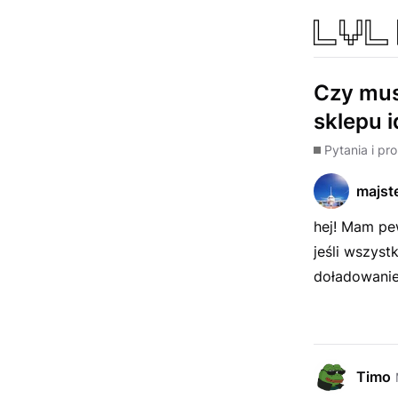
Czy mus
sklepu i
Pytania i pr
majst
hej! Mam pew
jeśli wszyst
doładowanie 
Timo