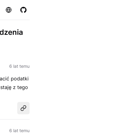
Strona
GitHub
adzenia
6 lat temu
acić podatki
staję z tego
Udostępnij
6 lat temu