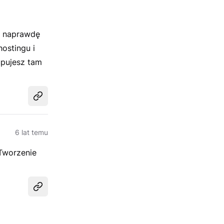
k naprawdę
hostingu i
upujesz tam
Udostępnij
6 lat temu
 Tworzenie
Udostępnij