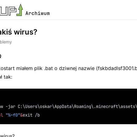
Archiwum
akiś wirus?
oblemy
Q
start miałem plik .bat o dziwnej nazwie (fskbdadlsf3001.ba
 tak:
aw -jar C:\Users\oskar\AppData\Roaming\.minecraft\assets
el
"
%~f0
"
&
exit /b
 wirus?