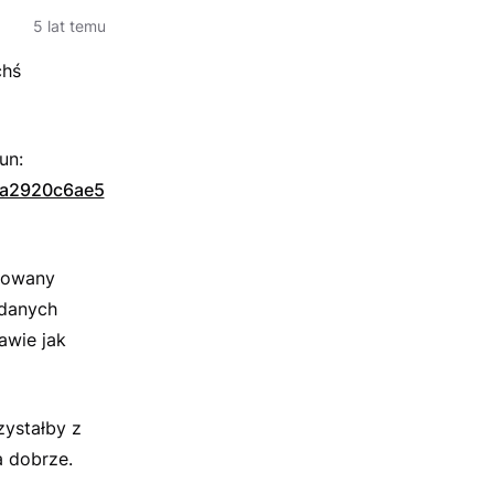
5 lat temu
chś
un:
2a2920c6ae5
izowany
 danych
awie jak
zystałby z
 dobrze.