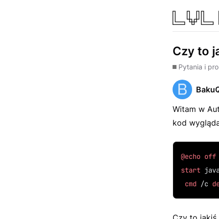
Czy to j
Pytania i pr
Baku
Witam w Auto
kod wyglądał
@echo
off
start
 jav
cmd
 /c 
d
Czy to jakiś