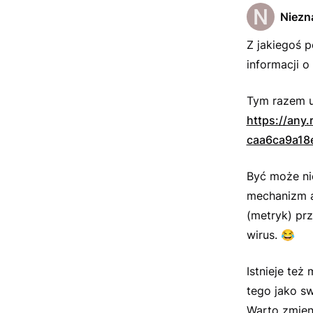
Niezn
Z jakiegoś 
informacji 
Tym razem u
https://any
caa6ca9a18
Być może nie
mechanizm a
(metryk) prz
wirus.
😂
Istnieje też
tego jako s
Warto zmien