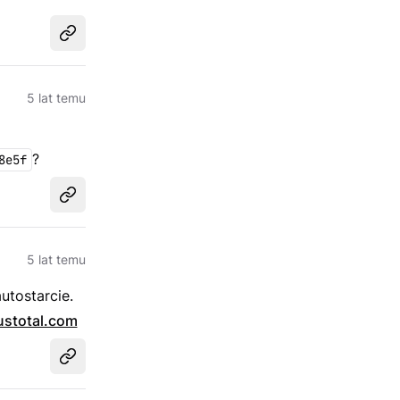
Udostępnij
5 lat temu
?
8e5f
Udostępnij
5 lat temu
utostarcie.
ustotal.com
Udostępnij