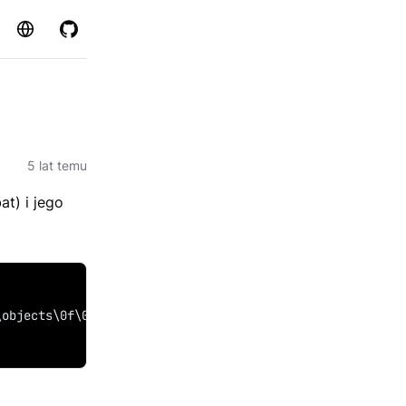
Strona
GitHub
5 lat temu
t) i jego
\objects\0f\0ff1995b0ef7760051943e7b00bc94ef96eeb90504ed