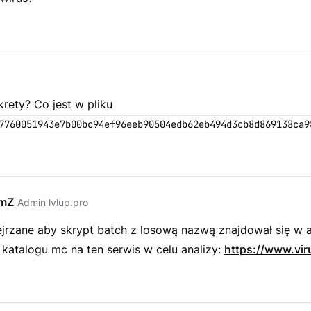
krety? Co jest w pliku
7760051943e7b00bc94ef96eeb90504edb62eb494d3cb8d869138ca9
emZ
Admin lvlup.pro
jrzane aby skrypt batch z losową nazwą znajdował się w a
 katalogu mc na ten serwis w celu analizy:
https://www.vir