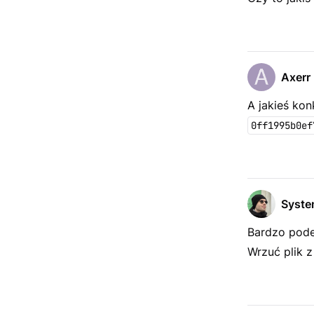
Axerr
A jakieś kon
0ff1995b0ef
Syst
Bardzo pode
Wrzuć plik z