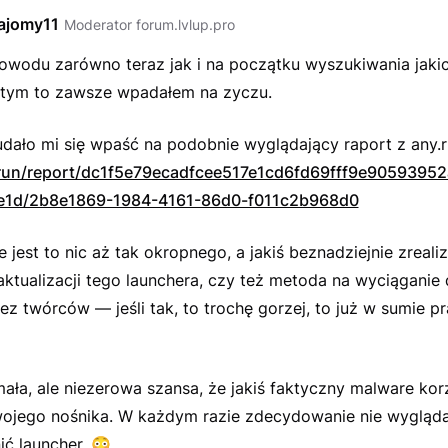
ajomy11
Moderator forum.lvlup.pro
powodu zarówno teraz jak i na początku wyszukiwania jaki
o tym to zawsze wpadałem na zyczu.
dało mi się wpaść na podobnie wyglądający raport z any.r
.run/report/dc1f5e79ecadfcee517e1cd6fd69fff9e9059395
e1d/2b8e1869-1984-4161-86d0-f011c2b968d0
 jest to nic aż tak okropnego, a jakiś beznadziejnie zreal
ktualizacji tego launchera, czy też metoda na wyciąganie
ez twórców — jeśli tak, to trochę gorzej, to już w sumie pr
 mała, ale niezerowa szansa, że jakiś faktyczny malware kor
wojego nośnika. W każdym razie zdecydowanie nie wygląda
ić launcher.
😳