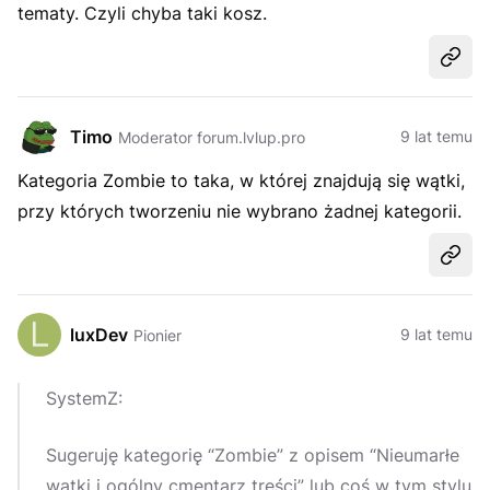
tematy. Czyli chyba taki kosz.
Udost
Timo
9 lat temu
Moderator forum.lvlup.pro
Kategoria Zombie to taka, w której znajdują się wątki,
przy których tworzeniu nie wybrano żadnej kategorii.
Udost
luxDev
9 lat temu
Pionier
SystemZ:
Sugeruję kategorię “Zombie” z opisem “Nieumarłe
wątki i ogólny cmentarz treści” lub coś w tym stylu