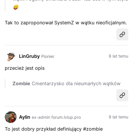
😛
Tak to zaproponował SystemZ w wątku nieoficjalnym.
Udost
LinGruby
9 lat temu
Pionier
przecież jest opis
Zombie
Cmentarzysko dla nieumarłych wątków
Udost
Aylin
9 lat temu
ex-admin forum.lvlup.pro
To jest dobry przykład definiujący #zombie