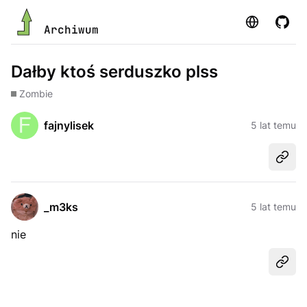
Strona
GitHu
Archiwum
Dałby ktoś serduszko plss
Zombie
fajnylisek
5 lat temu
Udost
_m3ks
5 lat temu
nie
Udost