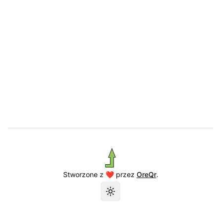
Stworzone z ❤️ przez
OreQr
.
Przełącz motyw