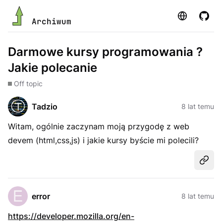
Strona
GitHu
Archiwum
Darmowe kursy programowania ?
Jakie polecanie
Off topic
Tadzio
8 lat temu
Witam, ogólnie zaczynam moją przygodę z web
devem (html,css,js) i jakie kursy byście mi polecili?
Udost
error
8 lat temu
https://developer.mozilla.org/en-