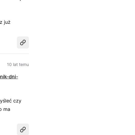
z już
Udostępnij
10 lat temu
znik-dni-
yśleć czy
to ma
Udostępnij