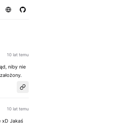
Strona
GitHub
10 lat temu
ąd, niby nie
 założony.
Udostępnij
10 lat temu
ę xD Jakaś