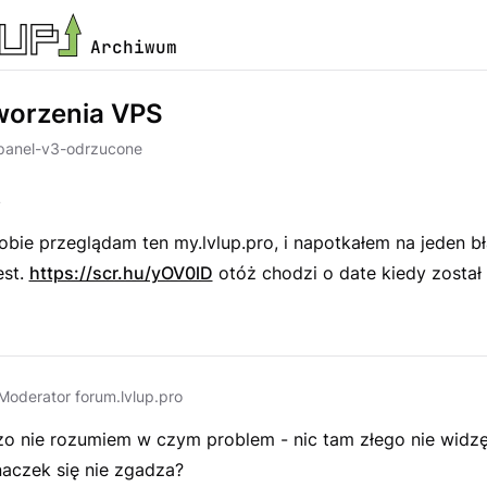
Archiwum
worzenia VPS
panel-v3-odrzucone
s
obie przeglądam ten my.lvlup.pro, i napotkałem na jeden bł
est.
https://scr.hu/yOV0lD
otóż chodzi o date kiedy został
Moderator forum.lvlup.pro
zo nie rozumiem w czym problem - nic tam złego nie widz
naczek się nie zgadza?