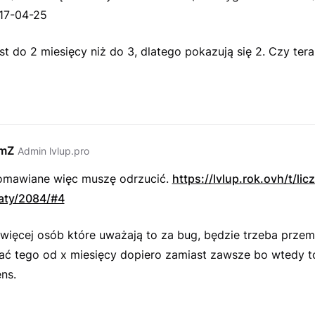
017-04-25
jest do 2 miesięcy niż do 3, dlatego pokazują się 2. Czy tera
emZ
Admin lvlup.pro
 omawiane więc muszę odrzucić.
https://lvlup.rok.ovh/t/lic
aty/2084/#4
 więcej osób które uważają to za bug, będzie trzeba przem
lać tego od x miesięcy dopiero zamiast zawsze bo wtedy 
ns.