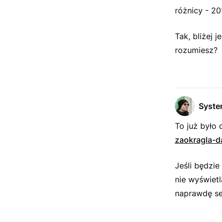
różnicy - 2
Tak, bliżej 
rozumiesz?
Syst
To już było
zaokragla-d
Jeśli będzie
nie wyświet
naprawdę se