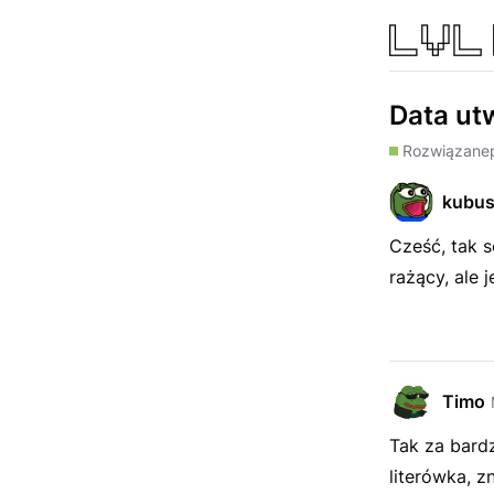
Data ut
Rozwiązane
kubu
Cześć, tak s
rażący, ale j
Timo
Tak za bard
literówka, z