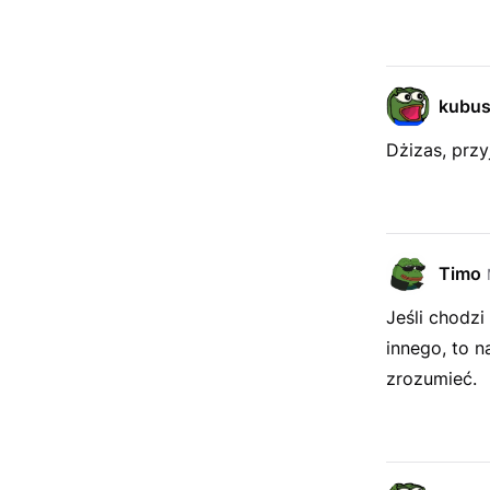
kubu
Dżizas, przyj
Timo
Jeśli chodzi
innego, to n
zrozumieć.