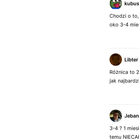
kubu
Chodzi o to,
oko 3-4 mie
Libter
Różnica to 2
jak najbardz
Jeban
3-4 ? 1 mies
temu NIECAŁ