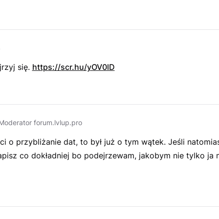
s
rzyj się.
https://scr.hu/yOV0lD
Moderator forum.lvlup.pro
 ci o przybliżanie dat, to był już o tym wątek. Jeśli natomia
apisz co dokładniej bo podejrzewam, jakobym nie tylko ja 