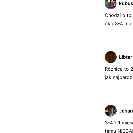
kubu
Chodzi o to,
oko 3-4 mie
Libter
Różnica to 2
jak najbardz
Jeban
3-4 ? 1 mies
temu NIECAŁ