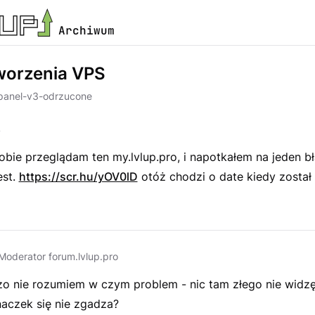
Archiwum
worzenia VPS
panel-v3-odrzucone
s
obie przeglądam ten my.lvlup.pro, i napotkałem na jeden bł
est.
https://scr.hu/yOV0lD
otóż chodzi o date kiedy został
Moderator forum.lvlup.pro
zo nie rozumiem w czym problem - nic tam złego nie widz
naczek się nie zgadza?