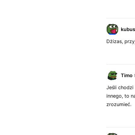
kubu
Dżizas, przyj
Timo
Jeśli chodzi
innego, to n
zrozumieć.