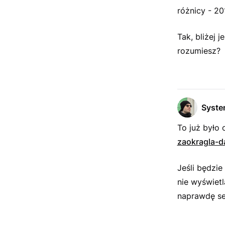
różnicy - 2
Tak, bliżej 
rozumiesz?
Syst
To już było
zaokragla-d
Jeśli będzie
nie wyświet
naprawdę se