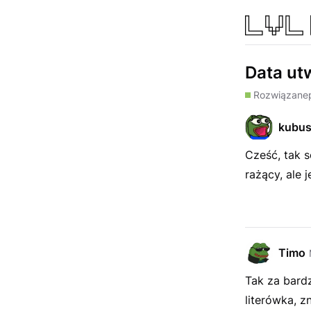
Data ut
Rozwiązane
kubu
Cześć, tak s
rażący, ale j
Timo
Tak za bard
literówka, z