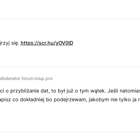
s
rzyj się.
https://scr.hu/yOV0lD
Moderator forum.lvlup.pro
 ci o przybliżanie dat, to był już o tym wątek. Jeśli natomia
apisz co dokładniej bo podejrzewam, jakobym nie tylko ja 