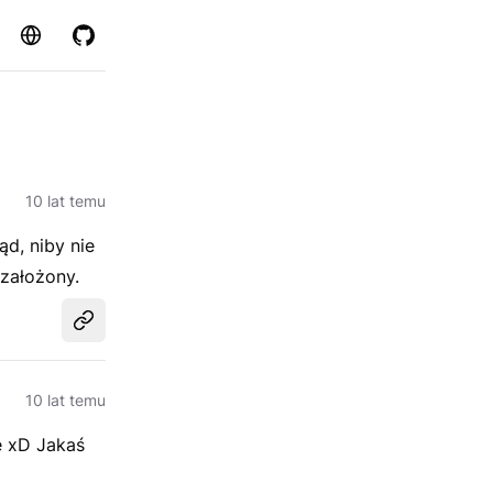
Strona
GitHub
10 lat temu
ąd, niby nie
 założony.
Udostępnij
10 lat temu
ę xD Jakaś