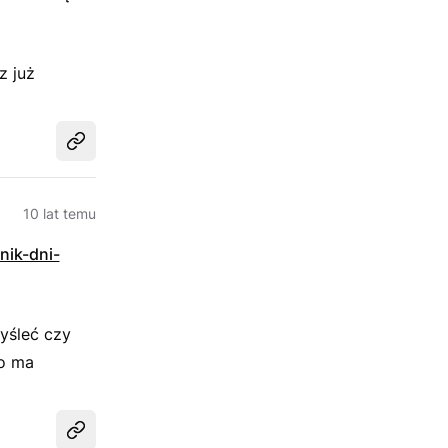
z już
Udostępnij
10 lat temu
znik-dni-
yśleć czy
to ma
Udostępnij