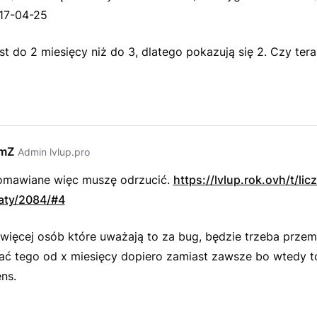
017-04-25
jest do 2 miesięcy niż do 3, dlatego pokazują się 2. Czy tera
emZ
Admin lvlup.pro
 omawiane więc muszę odrzucić.
https://lvlup.rok.ovh/t/lic
aty/2084/#4
 więcej osób które uważają to za bug, będzie trzeba przem
lać tego od x miesięcy dopiero zamiast zawsze bo wtedy 
ns.