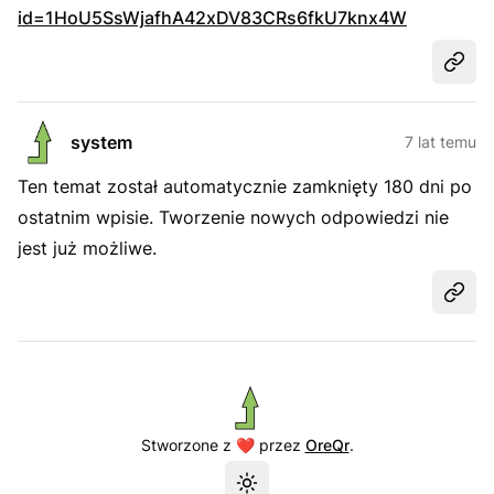
id=1HoU5SsWjafhA42xDV83CRs6fkU7knx4W
Udost
system
7 lat temu
Ten temat został automatycznie zamknięty 180 dni po
ostatnim wpisie. Tworzenie nowych odpowiedzi nie
jest już możliwe.
Udost
Stworzone z ❤️ przez
OreQr
.
Przełącz motyw