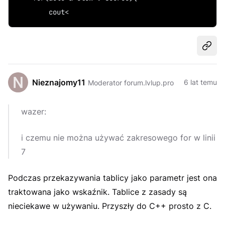
        cout<
Udost
Nieznajomy11
6 lat temu
Moderator forum.lvlup.pro
wazer:
i czemu nie można używać zakresowego for w linii
7
Podczas przekazywania tablicy jako parametr jest ona
traktowana jako wskaźnik. Tablice z zasady są
nieciekawe w używaniu. Przyszły do C++ prosto z C.