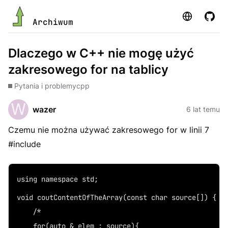
Strona
GitHu
Archiwum
Dlaczego w C++ nie mogę użyć
zakresowego for na tablicy
Pytania i problemy
cpp
wazer
6 lat temu
Czemu nie można używać zakresowego for w linii 7
#include
using namespace std;
void coutContentOfTheArray(const char source[]) {
    /*
    for(auto & elem : source){