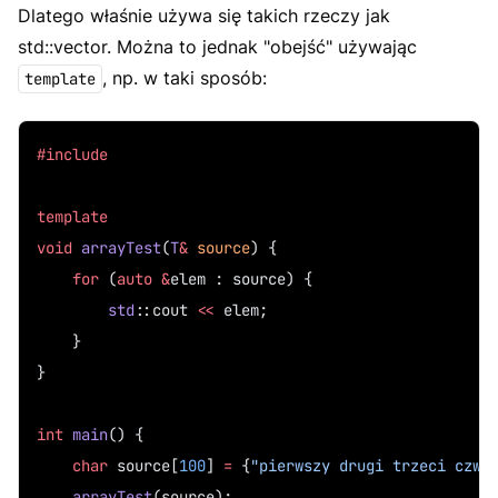
Dlatego właśnie używa się takich rzeczy jak
std::vector. Można to jednak "obejść" używając
, np. w taki sposób:
template
#include
template
void
arrayTest
(
T
&
source
) {
for
 (
auto
&
elem : source) {
std
::cout 
<<
 elem;
    }
}
int
main
() {
char
 source[
100
] 
=
 {
"pierwszy drugi trzeci czwa
arrayTest
(source);