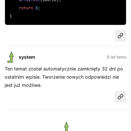
return
0
;
}
Udost
system
6 lat temu
Ten temat został automatycznie zamknięty 32 dni po
ostatnim wpisie. Tworzenie nowych odpowiedzi nie
jest już możliwe.
Udost