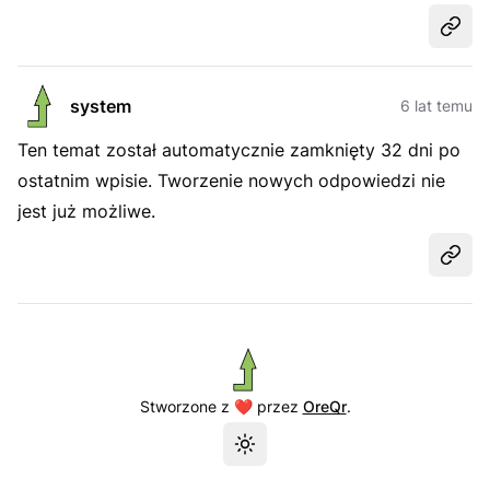
Udost
system
6 lat temu
Ten temat został automatycznie zamknięty 32 dni po
ostatnim wpisie. Tworzenie nowych odpowiedzi nie
jest już możliwe.
Udost
Stworzone z ❤️ przez
OreQr
.
Przełącz motyw