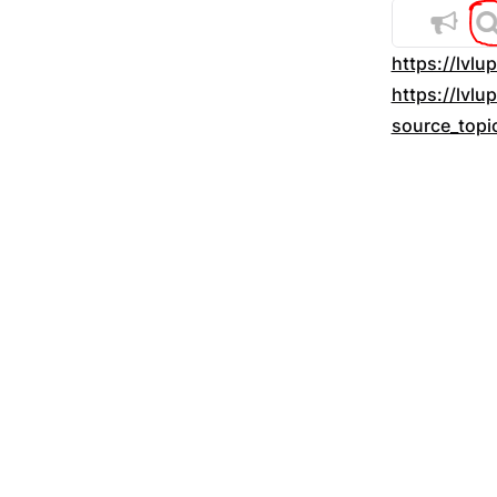
https://lvl
https://lvl
source_topi