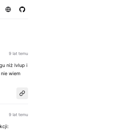
Strona
GitHub
9 lat temu
 niż lvlup i
 nie wiem
Udostępnij
9 lat temu
cji: