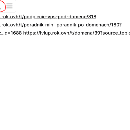
up.rok.ovh/t/podpiecie-vps-pod-domene/818
up.rok.ovh/t/poradnik-mini-poradnik-po-domenach/180?
c_id=1688
https://lvlup.rok.ovh/t/domena/39?source_top