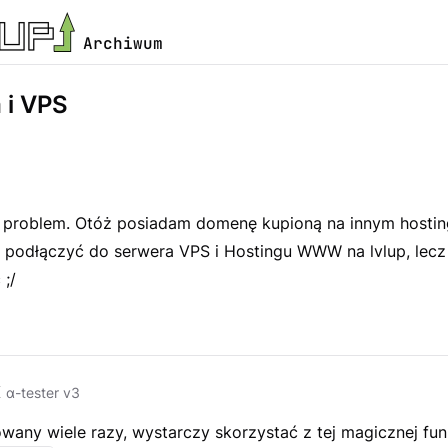
Archiwum
i VPS
problem. Otóż posiadam domenę kupioną na innym hostingu
ą podłączyć do serwera VPS i Hostingu WWW na lvlup, lecz
 ;/
K
α-tester v3
any wiele razy, wystarczy skorzystać z tej magicznej funk