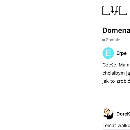
Domena 
Zombie
Erpe
Cześć. Mam 
chciałbym j
jak to zrobić
Dore
Temat wałkow