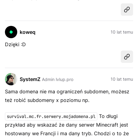
Udost
koweq
10 lat temu
Dzięki :D
Udost
SystemZ
10 lat temu
Admin lvlup.pro
Sama domena nie ma ograniczeń subdomen, możesz
też robić subdomeny x poziomu np.
To długi
survival.mc.fr.serwery.mojadomena.pl
przykład aby wskazać że dany serwer Minecraft jest
hostowany we Francji i ma dany tryb. Chodzi o to że