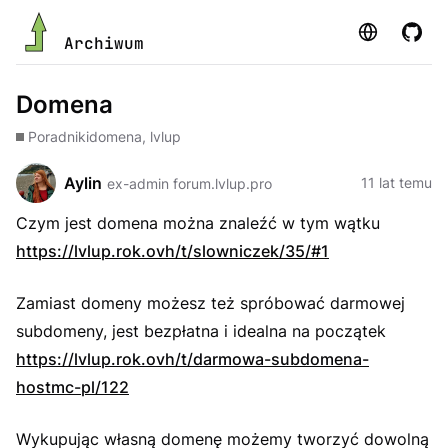
Strona
GitHu
Archiwum
Domena
Poradniki
domena, lvlup
Aylin
11 lat temu
ex-admin forum.lvlup.pro
Czym jest domena można znaleźć w tym wątku
https://lvlup.rok.ovh/t/slowniczek/35/#1
Zamiast domeny możesz też spróbować darmowej
subdomeny, jest bezpłatna i idealna na początek
https://lvlup.rok.ovh/t/darmowa-subdomena-
hostmc-pl/122
Wykupując własną domenę możemy tworzyć dowolną