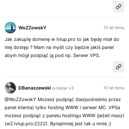
Udost
WoZZowskY
10 lat temu
Jak zakupię domenę w lvlup.pro to jak będę miał do
niej dostęp ? Mam na myśli czy będzie jakiś panel
abym mógł podpiąć ją pod np. Serwer VPS.
Udost
DBanaszewski
10 lat temu
α-tester v3
@WoZZowskY Możesz podpiąć (bezpośrednio przez
panel klienta) tylko hosting WWW i serwer MC. VPSa
możesz podpiąć z panelu hostingu WWW (jeżeli masz)
(w2.lvlup.pro:2222). Bynajmniej jest tak u mnie ;)