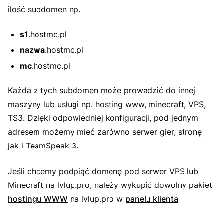
ilość subdomen np.
s1
.hostmc.pl
nazwa
.hostmc.pl
mc
.hostmc.pl
Każda z tych subdomen może prowadzić do innej
maszyny lub usługi np. hosting www, minecraft, VPS,
TS3. Dzięki odpowiedniej konfiguracji, pod jednym
adresem możemy mieć zarówno serwer gier, stronę
jak i TeamSpeak 3.
Jeśli chcemy podpiąć domenę pod serwer VPS lub
Minecraft na lvlup.pro, należy wykupić dowolny pakiet
hostingu WWW
na lvlup.pro w
panelu klienta