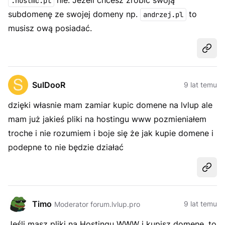
nie. Jeżeli chcesz zrobić swoją
.hostmc.pl
subdomenę ze swojej domeny np.
to
andrzej.pl
musisz ową posiadać.
Udost
SulDooR
9 lat temu
dzięki własnie mam zamiar kupic domene na lvlup ale
mam już jakieś pliki na hostingu www pozmieniałem
troche i nie rozumiem i boje się że jak kupie domene i
podepne to nie będzie działać
Udost
Timo
9 lat temu
Moderator forum.lvlup.pro
Jeśli masz pliki na Hostingu WWW i kupisz domenę, to