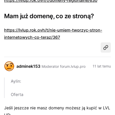
https://lvlup.rok.ovh/t/domeny-regionalne/630
Mam już domenę, co ze stroną?
https://lvlup.rok.ovh/t/nie-umiem-tworzyc-stron-
internetowych-co-teraz/367
Udost
adminek153
11 lat temu
Moderator forum.lvlup.pro
Aylin:
Oferta
Jeśli jeszcze nie masz domeny możesz ją kupić w LVL