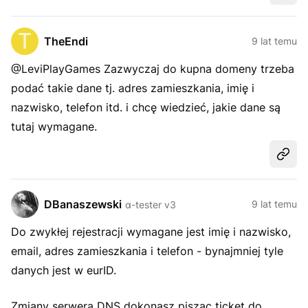
TheEndi
9 lat temu
@LeviPlayGames Zazwyczaj do kupna domeny trzeba
podać takie dane tj. adres zamieszkania, imię i
nazwisko, telefon itd. i chcę wiedzieć, jakie dane są
tutaj wymagane.
Udost
DBanaszewski
9 lat temu
α-tester v3
Do zwykłej rejestracji wymagane jest imię i nazwisko,
email, adres zamieszkania i telefon - bynajmniej tyle
danych jest w eurID.
Zmiany serwera DNS dokonasz pisząc ticket do