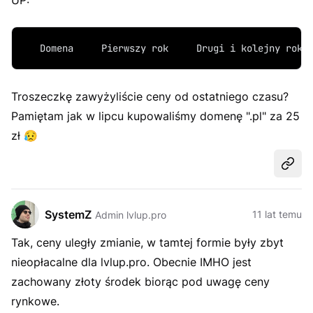
UP:
   Domena     Pierwszy rok     Drugi i kolejny rok 
Troszeczkę zawyżyliście ceny od ostatniego czasu?
Pamiętam jak w lipcu kupowaliśmy domenę ".pl" za 25
zł
😥
Udost
SystemZ
11 lat temu
Admin lvlup.pro
Tak, ceny uległy zmianie, w tamtej formie były zbyt
nieopłacalne dla lvlup.pro. Obecnie IMHO jest
zachowany złoty środek biorąc pod uwagę ceny
rynkowe.