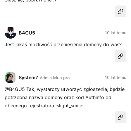
Udost
B4GU5
10 lat temu
Jest jakaś możliwość przeniesienia domeny do was?
Udost
SystemZ
10 lat temu
Admin lvlup.pro
@B4GU5 Tak, wystarczy utworzyć zgłoszenie, będzie
potrzebna nazwa domeny oraz kod Authinfo od
obecnego rejestratora :slight_smile:
Udost