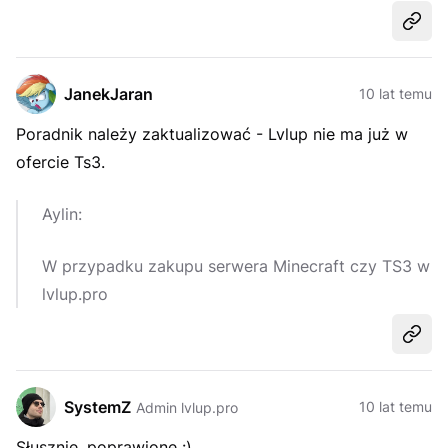
Udost
JanekJaran
10 lat temu
Poradnik należy zaktualizować - Lvlup nie ma już w
ofercie Ts3.
Aylin:
W przypadku zakupu serwera Minecraft czy TS3 w
lvlup.pro
Udost
SystemZ
10 lat temu
Admin lvlup.pro
Słusznie, poprawione :)