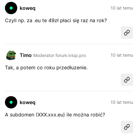
koweq
10 lat temu
Czyli np. za .eu te 49zł płaci się raz na rok?
Udost
Timo
10 lat temu
Moderator forum.lvlup.pro
Tak, a potem co roku przedłuzenie.
Udost
koweq
10 lat temu
A subdomen (XXX.xxx.eu) ile można robić?
Udost