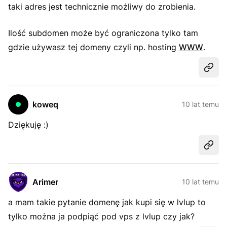
taki adres jest technicznie możliwy do zrobienia.
Ilość subdomen może być ograniczona tylko tam
gdzie używasz tej domeny czyli np. hosting
WWW
.
Udost
koweq
10 lat temu
Dziękuję :)
Udost
Arimer
10 lat temu
a mam takie pytanie domenę jak kupi się w lvlup to
tylko można ja podpiąć pod vps z lvlup czy jak?