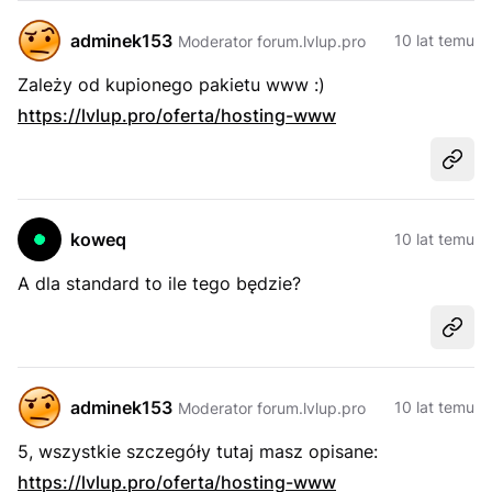
adminek153
10 lat temu
Moderator forum.lvlup.pro
Zależy od kupionego pakietu www :)
https://lvlup.pro/oferta/hosting-www
Udost
koweq
10 lat temu
A dla standard to ile tego będzie?
Udost
adminek153
10 lat temu
Moderator forum.lvlup.pro
5, wszystkie szczegóły tutaj masz opisane:
https://lvlup.pro/oferta/hosting-www