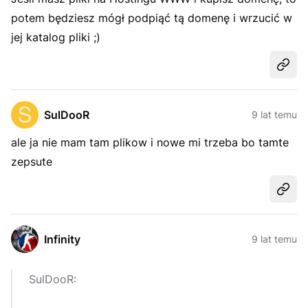
potem będziesz mógł podpiąć tą domenę i wrzucić w
jej katalog pliki ;)
Udost
SulDooR
9 lat temu
ale ja nie mam tam plikow i nowe mi trzeba bo tamte
zepsute
Udost
Infinity
9 lat temu
SulDooR: