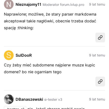
Nieznajomy11
9 lat temu
Moderator forum.lvlup.pro
Naprawione; możliwe, że stary parser markdowna
akceptował takie nagłówki, obecnie trzeba dodać
spację :thinking:
Udost
SulDooR
9 lat temu
Czy żeby mieć subdomene najpierw musze kupic
domene? bo nie ogarniam tego
Udost
DBanaszewski
9 lat temu
α-tester v3