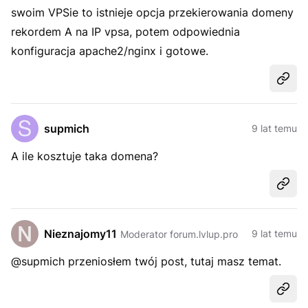
swoim VPSie to istnieje opcja przekierowania domeny
rekordem A na IP vpsa, potem odpowiednia
konfiguracja apache2/nginx i gotowe.
Udost
supmich
9 lat temu
A ile kosztuje taka domena?
Udost
Nieznajomy11
9 lat temu
Moderator forum.lvlup.pro
@supmich przeniosłem twój post, tutaj masz temat.
Udost