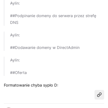
Aylin:
##Podpinanie domeny do serwera przez strefę
DNS
Aylin:
##Dodawanie domeny w DirectAdmin
Aylin:
##Oferta
Formatowanie chyba sypło D:
Udost