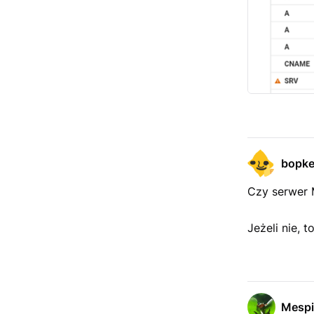
bopk
Czy serwer 
Jeżeli nie, 
Mespi