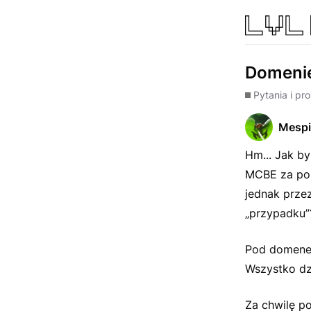
Domenie
Pytania i pr
Mespi
Hm... Jak by
MCBE za pom
jednak przez
„przypadku”
Pod domene 
Wszystko dzi
Za chwilę po