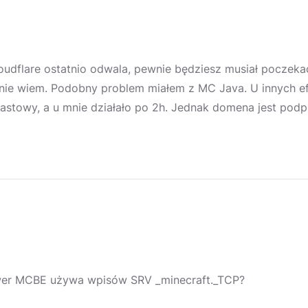
loudflare ostatnio odwala, pewnie będziesz musiał poczekać
 nie wiem. Podobny problem miałem z MC Java. U innych ef
astowy, a u mnie działało po 2h. Jednak domena jest podpi
er MCBE używa wpisów SRV _minecraft._TCP?