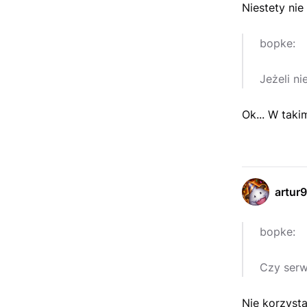
Niestety nie 
bopke:
Jeżeli ni
Ok... W tak
artur
bopke:
Czy serw
Nie korzysta