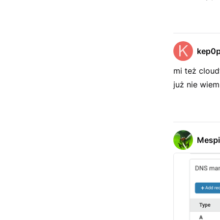
kep0
mi też cloud
już nie wiem
Mespi