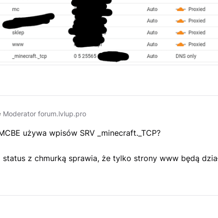
e
Moderator forum.lvlup.pro
MCBE używa wpisów SRV _minecraft._TCP?
to status z chmurką sprawia, że tylko strony www będą dzia