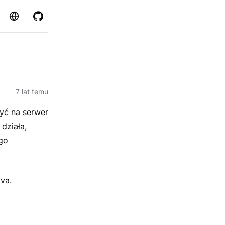
Strona
GitHub
7 lat temu
zyć na serwer
działa,
go
va.