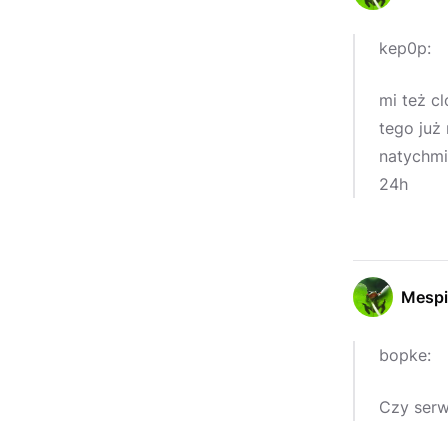
kep0p:
mi też c
tego już
natychmi
24h
Mespi
bopke:
Czy serw