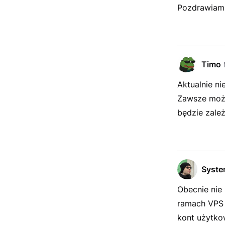
Pozdrawiam
Timo
Aktualnie ni
Zawsze może
będzie zale
Syst
Obecnie nie
ramach VPS 
kont użytko