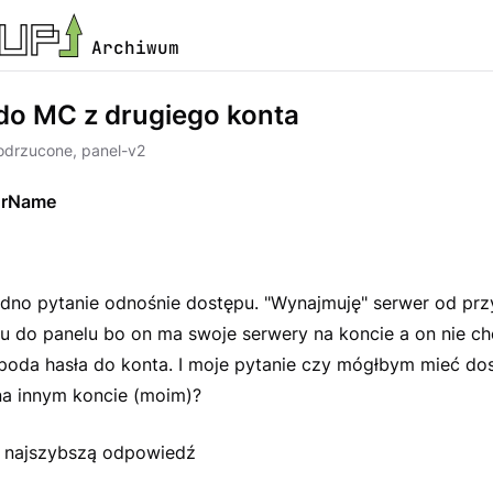
Archiwum
do MC z drugiego konta
odrzucone, panel-v2
UrName
no pytanie odnośnie dostępu. "Wynajmuję" serwer od przyj
 do panelu bo on ma swoje serwery na koncie a on nie chc
e poda hasła do konta. I moje pytanie czy mógłbym mieć do
 na innym koncie (moim)?
k najszybszą odpowiedź