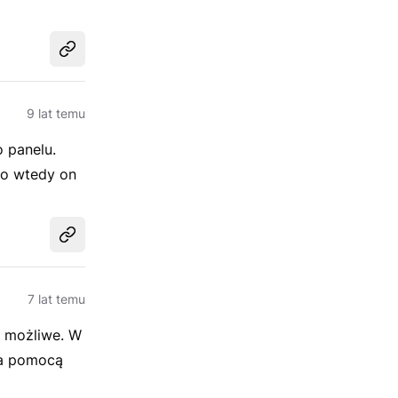
Udostępnij
9 lat temu
o panelu.
to wtedy on
Udostępnij
7 lat temu
o możliwe. W
za pomocą