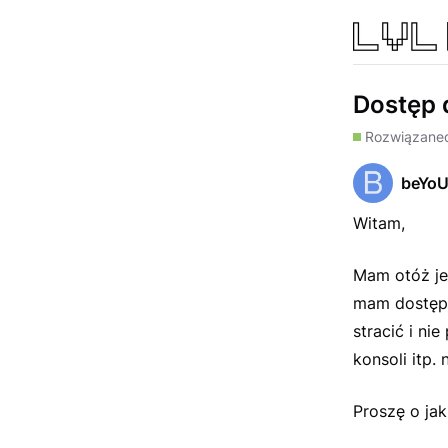
Dostęp 
Rozwiązane
beYo
Witam,
Mam otóż jed
mam dostępu
stracić i ni
konsoli itp.
Proszę o ja