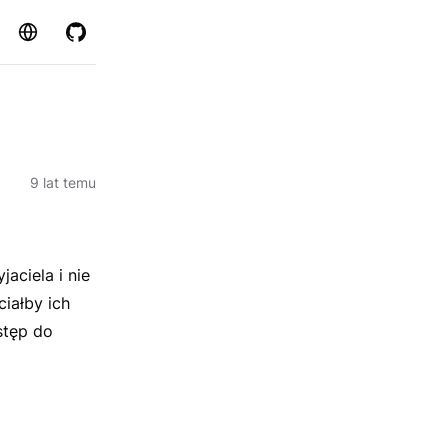
Strona
GitHub
9 lat temu
aciela i nie
iałby ich
stęp do